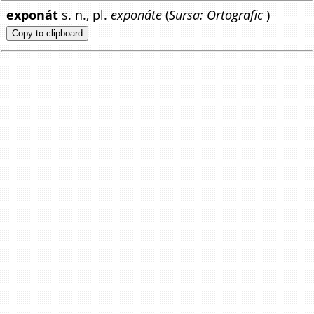
exponát
s. n., pl.
exponáte
(
Sursa: Ortografic
)
Copy to clipboard