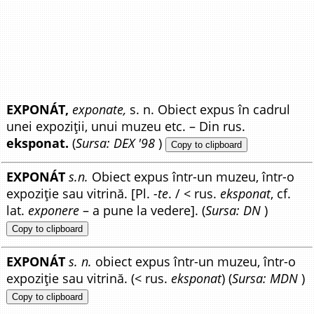
EXPONÁT,
exponate,
s. n. Obiect expus în cadrul
unei expoziții, unui muzeu etc. – Din rus.
eksponat.
(
Sursa: DEX '98
)
Copy to clipboard
EXPONÁT
s.n.
Obiect expus într-un muzeu, într-o
expoziție sau vitrină. [Pl.
-te
. / < rus.
eksponat
, cf.
lat.
exponere
– a pune la vedere]. (
Sursa: DN
)
Copy to clipboard
EXPONÁT
s. n.
obiect expus într-un muzeu, într-o
expoziție sau vitrină. (< rus.
eksponat
) (
Sursa: MDN
)
Copy to clipboard