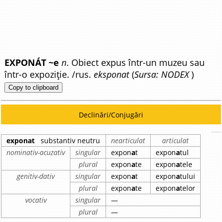
EXPONÁT ~e
n
. Obiect expus într-un muzeu sau
într-o expoziție. /rus.
eksponat
(
Sursa: NODEX
)
Copy to clipboard
Declinări/Conjugări
exponat
substantiv neutru
nearticulat
articulat
nominativ-acuzativ
singular
expon
a
t
expon
a
tul
plural
expon
a
te
expon
a
tele
genitiv-dativ
singular
expon
a
t
expon
a
tului
plural
expon
a
te
expon
a
telor
vocativ
singular
—
plural
—