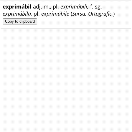
exprimábil
adj. m., pl.
exprimábili;
f. sg.
exprimábilă,
pl.
exprimábile
(
Sursa: Ortografic
)
Copy to clipboard