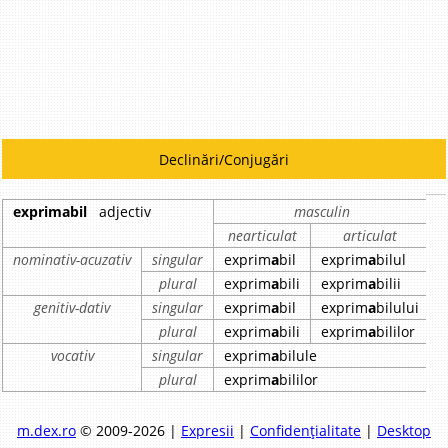
Declinări/Conjugări
exprimabil
adjectiv
masculin
nearticulat
articulat
nominativ-acuzativ
singular
exprim
a
bil
exprim
a
bilul
plural
exprim
a
bili
exprim
a
bilii
genitiv-dativ
singular
exprim
a
bil
exprim
a
bilului
plural
exprim
a
bili
exprim
a
bililor
vocativ
singular
exprim
a
bilule
plural
exprim
a
bililor
m.dex.ro
© 2009-2026 |
Expresii
|
Confidențialitate
|
Desktop