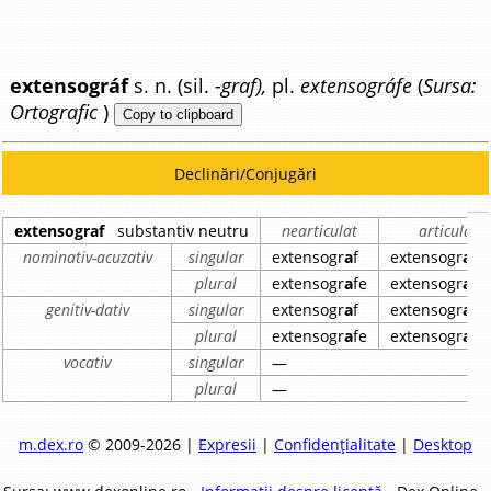
extensográf
s. n. (sil.
-graf),
pl.
extensográfe
(
Sursa:
Ortografic
)
Copy to clipboard
Declinări/Conjugări
extensograf
substantiv neutru
nearticulat
articulat
nominativ-acuzativ
singular
extensogr
a
f
extensogr
a
fu
plural
extensogr
a
fe
extensogr
a
fe
genitiv-dativ
singular
extensogr
a
f
extensogr
a
fu
plural
extensogr
a
fe
extensogr
a
fe
vocativ
singular
—
plural
—
m.dex.ro
© 2009-2026 |
Expresii
|
Confidențialitate
|
Desktop