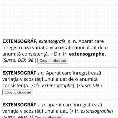
EXTENSOGRÁF,
extensografe,
s. n. Aparat care
înregistrează variația viscozității unui aluat de o
anumită consistență. – Din fr.
extensographe.
(
Sursa: DEX '98
)
Copy to clipboard
EXTENSOGRÁF
s.n.
Aparat care înregistrează
variația viscozității unui aluat de o anumită
consistență. [< fr.
extensographe
]. (
Sursa: DN
)
Copy to clipboard
EXTENSOGRÁF
s. n.
aparat care înregistrează
variația viscozității unui aluat. (< fr.
extensographe
)
(
Sursa: MDN
)
Copy to clipboard