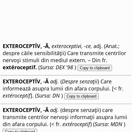
EXTEROCEPTÍV, -Ă,
exteroceptivi, -ce,
adj. (Anat.;
despre căile sensibilității) Care transmite centrilor
nervoși stimuli din mediul extern. – Din fr.
extéroceptif.
(
Sursa: DEX '98
)
Copy to clipboard
EXTEROCEPTÍV, -Ă
adj.
(
Despre senzații
) Care
informează asupra lumii din afara corpului. [< fr.
extéroceptif
]. (
Sursa: DN
)
Copy to clipboard
EXTEROCEPTÍV, -Ă
adj.
(despre senzații) care
transmite centrilor nervoși informații asupra lumii
din afara corpului. (< fr.
extéroceptif
) (
Sursa: MDN
)
Copy to clipboard