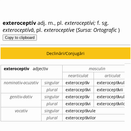
exteroceptív
adj. m., pl.
exteroceptívi;
f. sg.
exteroceptívă
, pl.
exteroceptíve
(
Sursa: Ortografic
)
Copy to clipboard
Declinări/Conjugări
exteroceptiv
adjectiv
masculin
nearticulat
articulat
nominativ-acuzativ
singular
exterocept
i
v
exterocept
i
vul
plural
exterocept
i
vi
exterocept
i
vii
genitiv-dativ
singular
exterocept
i
v
exterocept
i
vului
plural
exterocept
i
vi
exterocept
i
vilor
vocativ
singular
exterocept
i
vule
plural
exterocept
i
vilor