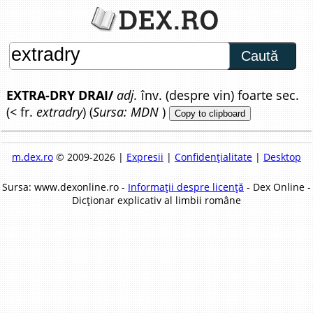
Caută
EXTRA-DRY DRAI/
adj.
înv. (despre vin) foarte sec.
(< fr.
extradry
) (
Sursa: MDN
)
Copy to clipboard
m.dex.ro
© 2009-2026 |
Expresii
|
Confidențialitate
|
Desktop
Sursa: www.dexonline.ro -
Informații despre licență
- Dex Online -
Dicționar explicativ al limbii române