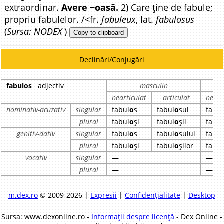
extraordinar.
Avere ~oasă.
2) Care ține de fabule;
propriu fabulelor. /<fr.
fabuleux
, lat.
fabulosus
(
Sursa: NODEX
)
Copy to clipboard
Declinări/Conjugări
fabulos
adjectiv
masculin
nearticulat
articulat
neart
nominativ-acuzativ
singular
fabul
o
s
fabul
o
sul
fabu
plural
fabul
o
și
fabul
o
șii
fabu
genitiv-dativ
singular
fabul
o
s
fabul
o
sului
fabu
plural
fabul
o
și
fabul
o
șilor
fabu
vocativ
singular
—
—
plural
—
—
m.dex.ro
© 2009-2026 |
Expresii
|
Confidențialitate
|
Desktop
Sursa: www.dexonline.ro -
Informații despre licență
- Dex Online -