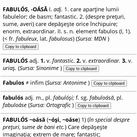
FABULÓS, -OÁSĂ
I.
adj.
1. care aparține lumii
fabulelor; de basm; fantastic. 2. (despre prețuri,
sume, averi) care depășește orice închipuire;
enorm, extraordinar. II. s. n. element fabulos (I, 1).
(< fr.
fabuleux
, lat.
fabulosus
) (
Sursa: MDN
)
Copy to clipboard
FABULÓS
adj.
1.
v.
fantastic
.
2.
v.
extraordinar.
3.
v.
uriaș.
(
Sursa: Sinonime
)
Copy to clipboard
Fabulos
≠ infim (
Sursa: Antonime
)
Copy to clipboard
fabulós
adj. m., pl.
fabulóși;
f. sg.
fabuloásă
, pl.
fabuloáse
(
Sursa: Ortografic
)
Copy to clipboard
FABULÓS ~oásă
(
~óși, ~oáse
) 1) (
în special despre
prețuri, sume de bani etc.
) Care depășește
imaginația; extrem de mare; fantastic;