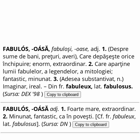
FABULÓS, -OÁSĂ,
fabuloși, -oase,
adj.
1.
(Despre
sume de bani, prețuri, averi), Care depășește orice
închipuire; enorm, extraordinar.
2.
Care aparține
lumii fabulelor, a legendelor, a mitologiei;
fantastic, minunat.
3.
(Adesea substantivat, n.)
Imaginar, ireal. – Din fr.
fabuleux,
lat.
fabulosus.
(
Sursa: DEX '98
)
Copy to clipboard
FABULÓS, -OÁSĂ
adj.
1.
Foarte mare, extraordinar.
2.
Minunat, fantastic, ca în povești. [Cf. fr.
fabuleux
,
lat.
fabulosus
]. (
Sursa: DN
)
Copy to clipboard