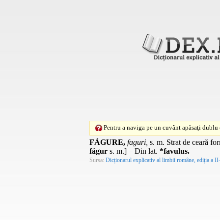
Pentru a naviga pe un cuvânt apăsaţi dublu c
FÁGURE,
faguri,
s. m.
Strat de ceară for
fágur
s. m.
] – Din
lat.
*favulus.
Sursa:
Dicționarul explicativ al limbii române, ediția a II