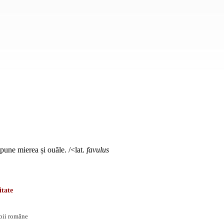
epune mierea și ouăle. /<lat.
favulus
itate
mbii române