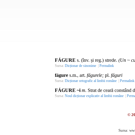
FÁGURE
s. (înv. și reg.) strede.
(Un ~ cu
Sursa:
Dicționar de sinonime
|
Permalink
fágure
s.m., art.
fágurele;
pl.
fáguri
Sursa:
Dicționar ortografic al limbii române
|
Permalink
FÁGURE ~i
m.
Strat de ceară constând di
Sursa:
Noul dicționar explicativ al limbii române
|
Perma
© 2
Sursa: ww