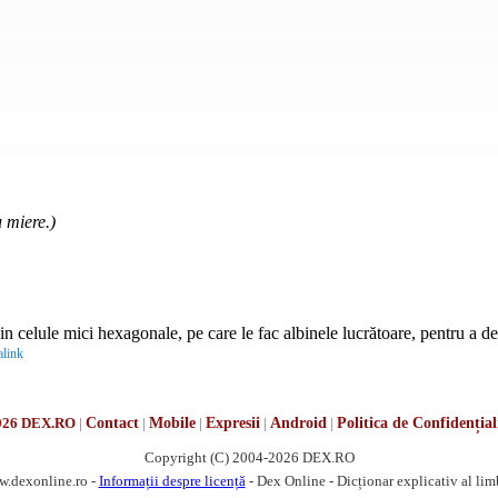
 miere.)
n celule mici hexagonale, pe care le fac albinele lucrătoare, pentru a d
link
026 DEX.RO
|
Contact
|
Mobile
|
Expresii
|
Android
|
Politica de Confidențial
Copyright (C) 2004-2026 DEX.RO
w.dexonline.ro -
Informații despre licență
- Dex Online - Dicționar explicativ al li