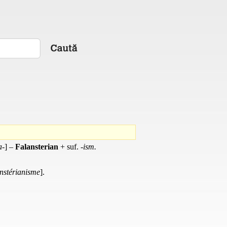
a-
] –
Falansterian
+
suf.
-ism.
nstérianisme
].