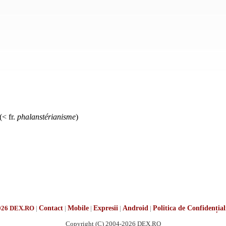
(< fr.
phalanstérianisme
)
026 DEX.RO
|
Contact
|
Mobile
|
Expresii
|
Android
|
Politica de Confidențial
Copyright (C) 2004-2026 DEX.RO