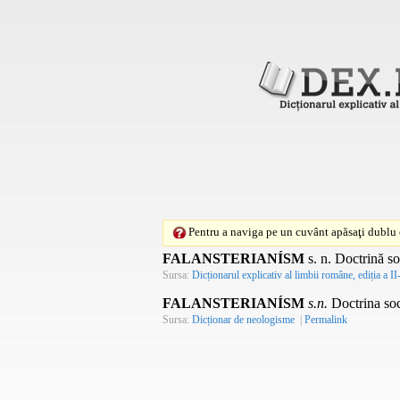
Pentru a naviga pe un cuvânt apăsaţi dublu c
FALANSTERIANÍSM
s. n.
Doctrină soc
Sursa:
Dicționarul explicativ al limbii române, ediția a II
FALANSTERIANÍSM
s.n.
Doctrina soci
Sursa:
Dicționar de neologisme
|
Permalink