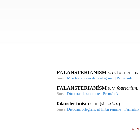
FALANSTERIANÍSM
s. n.
fourierism. 
Sursa:
Marele dicționar de neologisme
|
Permalink
FALANSTERIANÍSM
s. v.
fourierism
.
Sursa:
Dicționar de sinonime
|
Permalink
falansterianísm
s. n. (sil.
-ri-a-
)
Sursa:
Dicționar ortografic al limbii române
|
Permalink
© 2