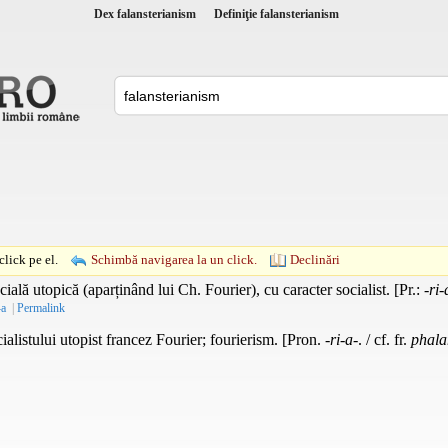
Dex falansterianism
Definiţie falansterianism
lick pe el.
Schimbă navigarea la un click.
Declinări
ială utopică (aparținând lui Ch. Fourier), cu caracter socialist. [
Pr.
:
-ri-
-a
|
Permalink
alistului utopist francez Fourier; fourierism. [Pron.
-ri-a-
. / cf. fr.
phala