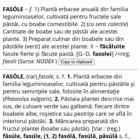
FASÓLE
~
f.
1) Plantă erbacee anuală din familia
leguminoaselor, cultivată pentru fructele sale
păstăi, cu boabe comestibile. 2) (
cu sens colectiv
)
Cantitate de boabe sau de păstăi ale acestei
plante. 3) Preparat culinar din boabele sau din
păstăile (verzi) ale acestei plante. ◊ ~
făcăluite
fasole fierte și făcute pastă. [G.-D.
fasolei
] /<nrg.
fasoli
(
Sursa: NODEX
)
Copy to clipboard
FASÓLE,
(rar)
fasole,
s. f.
1.
Plantă erbacee din
familia leguminoaselor, cultivată pentru păstăile și
pentru semințele sale, folosite în alimentație
(
Phaseolus vulgaris
).
2.
Păstaia plantei descrise mai
sus, de culoare verde sau galbenă; fiecare dintre
boabele albe, roșietice sau pestrițe care se află în
interiorul păstăii.
3.
Mâncarea preparată din
fructul plantei (boabe sau păstăi). [Var.: (reg.)
făsúle, fasúle, (1, 2) fasólă, fasúlă, păsúlă
s. f.,