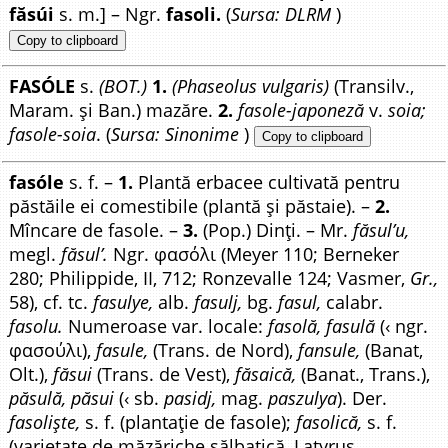
făsúi
s. m.] – Ngr.
fasoli.
(
Sursa: DLRM
)
Copy to clipboard
FASÓLE
s.
(BOT.)
1.
(Phaseolus vulgaris)
(Transilv.,
Maram. și Ban.) mazăre.
2.
fasole-japoneză
v.
soia;
fasole-soia
. (
Sursa: Sinonime
)
Copy to clipboard
fasóle
s. f. –
1.
Plantă erbacee cultivată pentru
păstăile ei comestibile (plantă și păstaie). –
2.
Mîncare de fasole. –
3.
(Pop.) Dinți. – Mr.
făsul’u,
megl.
făsul’.
Ngr. φασόλι (Meyer 110; Berneker
280; Philippide, II, 712; Ronzevalle 124; Vasmer,
Gr.,
58), cf. tc.
fasulye,
alb.
fasulj,
bg.
fasul,
calabr.
fasolu.
Numeroase var. locale:
fasolă, fasulă
(‹ ngr.
φασούλι),
fasule,
(Trans. de Nord),
fansule,
(Banat,
Olt.),
făsui
(Trans. de Vest),
făsaică,
(Banat., Trans.),
păsulă, păsui
(‹ sb.
pasidj,
mag.
paszulya
). Der.
fasoliște,
s. f. (plantație de fasole);
fasolică,
s. f.
(varietate de măzăriche sălbatică, Latyrus