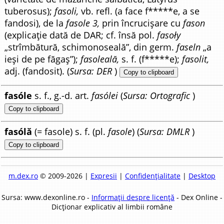
tuberosus);
fasoli,
vb. refl. (a face f*****e, a se
fandosi), de la
fasole 3,
prin încrucișare cu
fason
(explicație dată de DAR; cf. însă pol.
fasoły
„strîmbătură, schimonoseală”, din germ.
faseln
„a
ieși de pe făgaș”);
fasoleală,
s. f. (f*****e);
fasolit,
adj. (fandosit). (
Sursa: DER
)
Copy to clipboard
fasóle
s. f., g.-d. art.
fasólei
(
Sursa: Ortografic
)
Copy to clipboard
fasólă
(= fasole) s. f. (pl.
fasole
) (
Sursa: DMLR
)
Copy to clipboard
m.dex.ro
© 2009-2026 |
Expresii
|
Confidențialitate
|
Desktop
Sursa: www.dexonline.ro -
Informații despre licență
- Dex Online -
Dicționar explicativ al limbii române