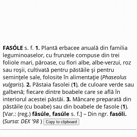
FASÓLE
s. f.
1.
Plantă erbacee anuală din familia
leguminoaselor, cu frunzele compuse din trei
foliole mari, păroase, cu flori albe, albe-verzui, roz
sau roșii, cultivată pentru păstăile și pentru
semințele sale, folosite în alimentație (
Phaseolus
vulgaris
).
2.
Păstaia fasolei (
1
), de culoare verde sau
galbenă; fiecare dintre boabele care se află în
interiorul acestei păstăi.
3.
Mâncare preparată din
păstăile (cu boabe) sau din boabele de fasole (
1
).
[Var.: (reg.)
făsúle, fasúle
s. f.] – Din ngr.
fasóli.
(
Sursa: DEX '98
)
Copy to clipboard