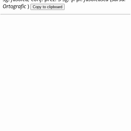
Ortografic
)
Copy to clipboard