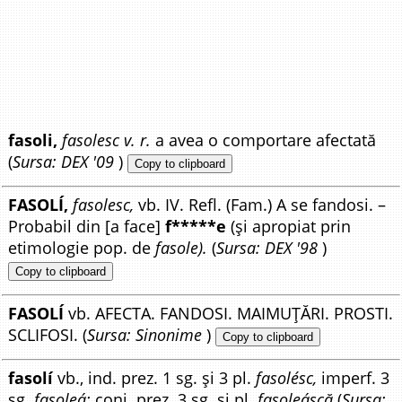
fasoli,
fasolesc v. r.
a avea o comportare afectată
(
Sursa: DEX '09
)
Copy to clipboard
FASOLÍ,
fasolesc,
vb. IV. Refl. (Fam.) A se fandosi. –
Probabil din [a face]
f*****e
(și apropiat prin
etimologie pop. de
fasole).
(
Sursa: DEX '98
)
Copy to clipboard
FASOLÍ
vb. AFECTA. FANDOSI. MAIMUȚĂRI. PROSTI.
SCLIFOSI. (
Sursa: Sinonime
)
Copy to clipboard
fasolí
vb., ind. prez. 1 sg. și 3 pl.
fasolésc,
imperf. 3
sg.
fasoleá;
conj. prez. 3 sg. și pl.
fasoleáscă
(
Sursa: