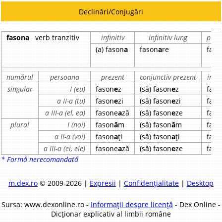
Declinări/Conjugări
fasona
verb tranzitiv
infinitiv
infinitiv lung
parti
(a) fason
a
fason
a
re
faso
numărul
persoana
prezent
conjunctiv prezent
impe
singular
I (eu)
fason
e
z
(să) fason
e
z
faso
a II-a (tu)
fason
e
zi
(să) fason
e
zi
faso
a III-a (el, ea)
fasone
a
ză
(să) fason
e
ze
faso
plural
I (noi)
fason
ă
m
(să) fason
ă
m
faso
a II-a (voi)
fason
a
ți
(să) fason
a
ți
faso
a III-a (ei, ele)
fasone
a
ză
(să) fason
e
ze
faso
* Formă nerecomandată
m.dex.ro
© 2009-2026 |
Expresii
|
Confidențialitate
|
Desktop
Sursa: www.dexonline.ro -
Informații despre licență
- Dex Online -
Dicționar explicativ al limbii române