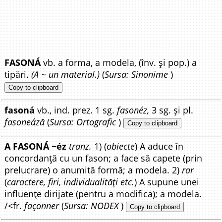
FASONÁ
vb. a forma, a modela, (înv. și pop.) a
tipări.
(A ~ un material.)
(
Sursa: Sinonime
)
Copy to clipboard
fasoná
vb., ind. prez. 1 sg.
fasonéz,
3 sg. și pl.
fasoneáză
(
Sursa: Ortografic
)
Copy to clipboard
A FASONÁ ~éz
tranz.
1) (
obiecte
) A aduce în
concordanță cu un fason; a face să capete (prin
prelucrare) o anumită formă; a modela. 2)
rar
(
caractere, firi, individualități etc.
) A supune unei
influențe dirijate (pentru a modifica); a modela.
/<fr.
façonner
(
Sursa: NODEX
)
Copy to clipboard