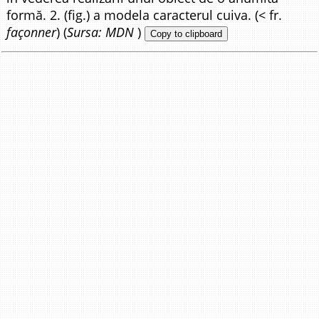
formă. 2. (fig.) a modela caracterul cuiva. (< fr.
façonner
) (
Sursa: MDN
)
Copy to clipboard