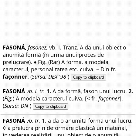
FASONÁ,
fasonez,
vb. I. Tranz. A da unui obiect o
anumită formă (în urma unui proces de
prelucrare). ♦ Fig. (Rar) A forma, a modela
caracterul, personalitatea etc. cuiva. – Din fr.
façonner.
(
Sursa: DEX '98
)
Copy to clipboard
FASONÁ
vb. I. tr.
1.
A da formă, fason unui lucru.
2.
(
Fig.
) A modela caracterul cuiva. [< fr.
façonner
].
(
Sursa: DN
)
Copy to clipboard
FASONÁ
vb. tr.
1. a da o anumită formă unui lucru.
◊ a prelucra prin deformare plastică un material,
în vederea realizării unui obiect de o anumită