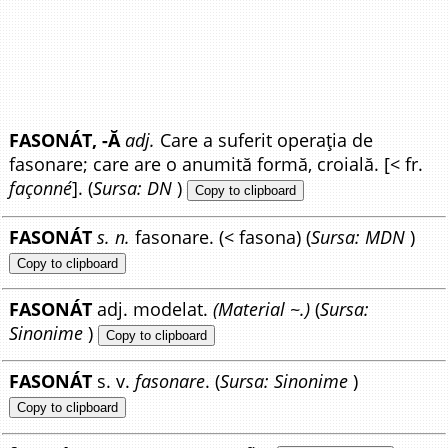
FASONÁT, -Ă
adj.
Care a suferit operația de
fasonare; care are o anumită formă, croială. [< fr.
façonné
]. (
Sursa: DN
)
Copy to clipboard
FASONÁT
s. n.
fasonare. (< fasona) (
Sursa: MDN
)
Copy to clipboard
FASONÁT
adj. modelat.
(Material ~.)
(
Sursa:
Sinonime
)
Copy to clipboard
FASONÁT
s. v.
fasonare
. (
Sursa: Sinonime
)
Copy to clipboard