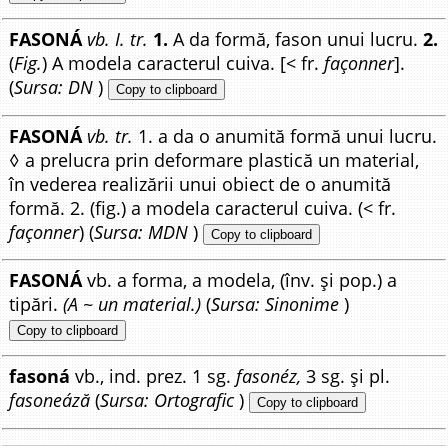
FASONÁ
vb. I. tr.
1.
A da formă, fason unui lucru.
2.
(
Fig.
) A modela caracterul cuiva. [< fr.
façonner
].
(
Sursa: DN
)
Copy to clipboard
FASONÁ
vb. tr.
1. a da o anumită formă unui lucru.
◊ a prelucra prin deformare plastică un material,
în vederea realizării unui obiect de o anumită
formă. 2. (fig.) a modela caracterul cuiva. (< fr.
façonner
) (
Sursa: MDN
)
Copy to clipboard
FASONÁ
vb. a forma, a modela, (înv. și pop.) a
tipări.
(A ~ un material.)
(
Sursa: Sinonime
)
Copy to clipboard
fasoná
vb., ind. prez. 1 sg.
fasonéz,
3 sg. și pl.
fasoneáză
(
Sursa: Ortografic
)
Copy to clipboard