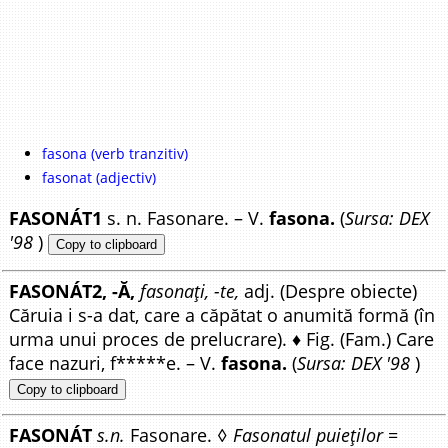
fasona (verb tranzitiv)
fasonat (adjectiv)
FASONÁT1
s. n. Fasonare. – V.
fasona.
(
Sursa: DEX
'98
)
Copy to clipboard
FASONÁT2, -Ă,
fasonați, -te,
adj. (Despre obiecte)
Căruia i s-a dat, care a căpătat o anumită formă (în
urma unui proces de prelucrare). ♦ Fig. (Fam.) Care
face nazuri, f*****e. – V.
fasona.
(
Sursa: DEX '98
)
Copy to clipboard
FASONÁT
s.n.
Fasonare. ◊
Fasonatul puieților
=