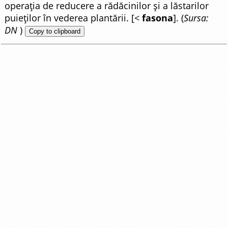
operația de reducere a rădăcinilor și a lăstarilor
puieților în vederea plantării. [<
fasona
]. (
Sursa:
DN
)
Copy to clipboard