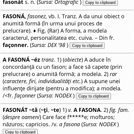
fasonát
s. n. (
Sursa: Ortografic
)
Copy to clipboard
FASONÁ,
fasonez,
vb. I. Tranz. A da unui obiect o
anumită formă (în urma unui proces de
prelucrare). ♦ Fig. (Rar) A forma, a modela
caracterul, personalitatea etc. cuiva. – Din fr.
façonner.
(
Sursa: DEX '98
)
Copy to clipboard
A FASONÁ ~éz
tranz.
1) (
obiecte
) A aduce în
concordanță cu un fason; a face să capete (prin
prelucrare) o anumită formă; a modela. 2)
rar
(
caractere, firi, individualități etc.
) A supune unei
influențe dirijate (pentru a modifica); a modela.
/<fr.
façonner
(
Sursa: NODEX
)
Copy to clipboard
FASONÁT ~tă
(
~ți
,
~te
) 1)
v.
A FASONA
. 2)
fig. fam.
(
despre oameni
) Care face f*****e; mofturos;
năzuros; capricios. /v.
a fasona
(
Sursa: NODEX
)
Copy to clipboard