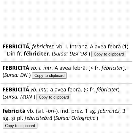
FEBRICITÁ,
febricitez,
vb. I. Intranz. A avea febră (
1
).
– Din fr.
fébriciter.
(
Sursa: DEX '98
)
Copy to clipboard
FEBRICITÁ
vb. I. intr.
A avea febră. [< fr.
fébriciter
].
(
Sursa: DN
)
Copy to clipboard
FEBRICITÁ
vb. intr.
a avea febră. (< fr.
fébriciter
)
(
Sursa: MDN
)
Copy to clipboard
febricitá
vb. (sil.
-bri-
), ind. prez. 1 sg.
febricitéz,
3
sg. și pl.
febriciteáză
(
Sursa: Ortografic
)
Copy to clipboard