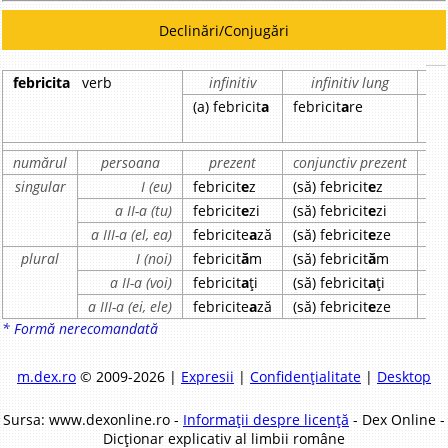
Declinări/Conjugări
febricita
verb
infinitiv
infinitiv lung
pa
(a) febricit
a
febricit
a
re
feb
numărul
persoana
prezent
conjunctiv prezent
im
singular
I (eu)
febricit
e
z
(să) febricit
e
z
feb
a II-a (tu)
febricit
e
zi
(să) febricit
e
zi
feb
a III-a (el, ea)
febricite
a
ză
(să) febricit
e
ze
feb
plural
I (noi)
febricit
ă
m
(să) febricit
ă
m
feb
a II-a (voi)
febricit
a
ți
(să) febricit
a
ți
feb
a III-a (ei, ele)
febricite
a
ză
(să) febricit
e
ze
feb
* Formă nerecomandată
m.dex.ro
© 2009-2026 |
Expresii
|
Confidențialitate
|
Desktop
Sursa: www.dexonline.ro -
Informații despre licență
- Dex Online -
Dicționar explicativ al limbii române