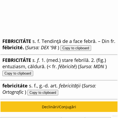
FEBRICITÁTE
s. f. Tendință de a face febră. – Din fr.
fébricité.
(
Sursa: DEX '98
)
Copy to clipboard
FEBRICITÁTE
s. f.
1. (med.) stare febrilă. 2. (fig.)
entuziasm, căldură. (< fr.
fébricité
) (
Sursa: MDN
)
Copy to clipboard
febricitáte
s. f., g.-d. art.
febricității
(
Sursa:
Ortografic
)
Copy to clipboard
Declinări/Conjugări