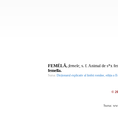
FEMÉLĂ,
femele,
s. f.
Animal de s*x fem
femella.
Sursa:
Dicționarul explicativ al limbii române, ediția a II
© 2
Sursa: ww