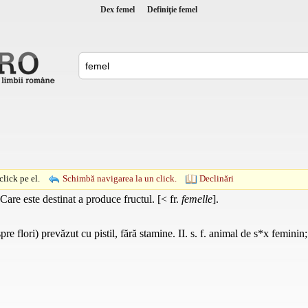
Dex femel
Definiţie femel
lick pe el.
Schimbă navigarea la un click.
Declinări
 Care este destinat a produce fructul. [< fr.
femelle
].
re flori) prevăzut cu pistil, fără stamine. II. s. f. animal de s*x feminin;