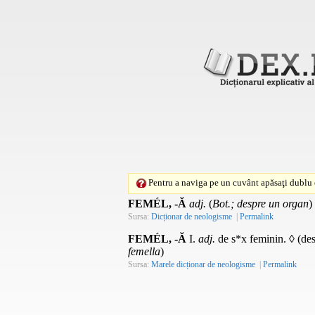
Pentru a naviga pe un cuvânt apăsaţi dublu c
FEMÉL, -Ă
adj.
(
Bot.; despre un organ
)
Sursa:
Dicționar de neologisme
|
Permalink
FEMÉL, -Ă
I.
adj.
de s*x feminin. ◊ (desp
femella
)
Sursa:
Marele dicționar de neologisme
|
Permalink