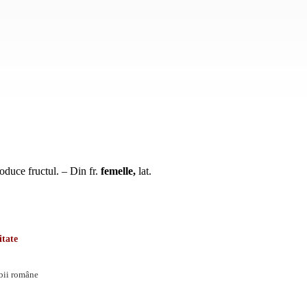
roduce fructul. – Din
fr.
femelle,
lat.
itate
mbii române