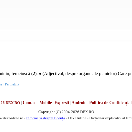
inin; femeiușcă (
2
). ♦ (Adjectival; despre organe ale plantelor) Care p
-a
|
Permalink
026 DEX.RO
|
Contact
|
Mobile
|
Expresii
|
Android
|
Politica de Confidențial
Copyright (C) 2004-2026 DEX.RO
w.dexonline.ro -
Informații despre licență
- Dex Online - Dicționar explicativ al li