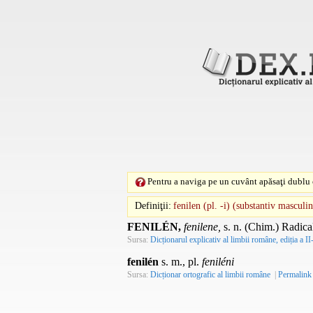
Pentru a naviga pe un cuvânt apăsaţi dublu c
Definiţii:
fenilen (pl. -i) (substantiv masculin
FENILÉN,
fenilene,
s. n.
(
Chim.
) Radica
Sursa:
Dicționarul explicativ al limbii române, ediția a II
fenilén
s. m., pl.
feniléni
Sursa:
Dicționar ortografic al limbii române
|
Permalink