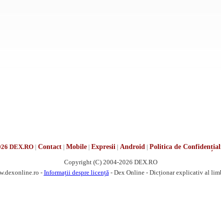
026 DEX.RO
|
Contact
|
Mobile
|
Expresii
|
Android
|
Politica de Confidențial
Copyright (C) 2004-2026 DEX.RO
w.dexonline.ro -
Informații despre licență
- Dex Online - Dicționar explicativ al li