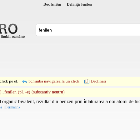
Dex fenilen
Definiţie fenilen
lick pe el.
Schimbă navigarea la un click.
Declinări
)
,
fenilen (pl. -e) (substantiv neutru)
l organic bivalent, rezultat din benzen prin înlăturarea a doi atomi de 
-a
|
Permalink