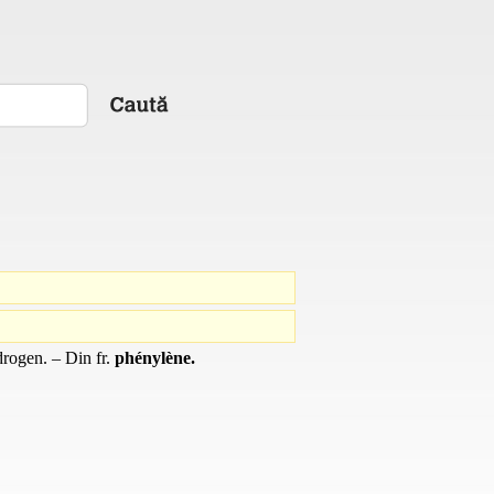
hidrogen. – Din
fr.
phénylène.