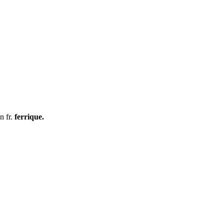
in
fr.
ferrique.