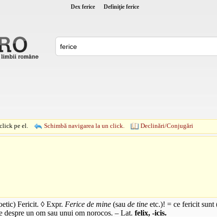
Dex ferice
Definiţie ferice
lick pe el.
Schimbă navigarea la un click.
Declinări/Conjugări
etic) Fericit. ◊
Expr.
Ferice de mine
(sau
de tine
etc.)! = ce fericit sunt 
e despre un om sau unui om norocos. –
Lat.
felix, -icis.