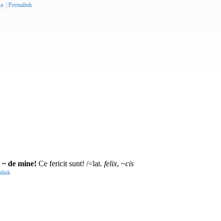
-a
|
Permalink
◊
~ de mine!
Ce fericit sunt! /<lat.
felix
, ~
cis
link