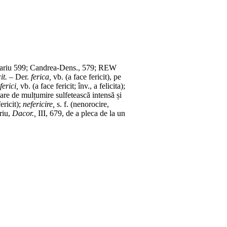
ariu 599; Candrea-Dens., 579; REW
it.
–
Der.
ferica,
vb.
(a face fericit), pe
ferici,
vb.
(a face fericit;
înv.
, a felicita);
stare de mulțumire sulfetească intensă și
ericit);
nefericire,
s. f.
(nenorocire,
riu,
Dacor.,
III, 679, de a pleca de la un