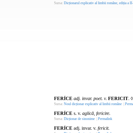
Sursa:
Dicționarul explicativ al limbii române, ediția a II
FERÍCE
adj. invar. poet. v.
FERICIT
. 
Sursa:
Noul dicționar explicativ al limbii române
|
Perma
FERÍCE
s. v.
aglică, fericire.
Sursa:
Dicționar de sinonime
|
Permalink
FERÍCE
adj. invar. v.
fericit.