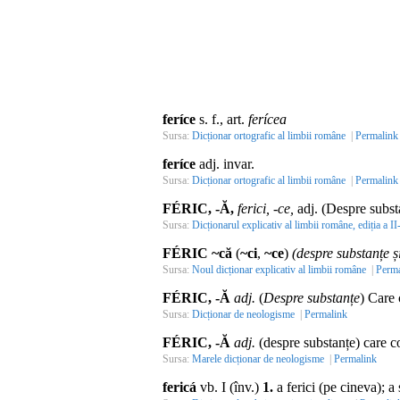
feríce
s. f., art.
ferícea
Sursa:
Dicționar ortografic al limbii române
|
Permalink
feríce
adj. invar.
Sursa:
Dicționar ortografic al limbii române
|
Permalink
FÉRIC, -Ă,
ferici, -ce,
adj.
(Despre substa
Sursa:
Dicționarul explicativ al limbii române, ediția a II
FÉRIC ~că
(
~ci
,
~ce
)
(despre substanțe 
Sursa:
Noul dicționar explicativ al limbii române
|
Perma
FÉRIC, -Ă
adj.
(
Despre substanțe
) Care 
Sursa:
Dicționar de neologisme
|
Permalink
FÉRIC, -Ă
adj.
(despre substanțe) care con
Sursa:
Marele dicționar de neologisme
|
Permalink
fericá
vb. I (înv.)
1.
a ferici (pe cineva); a 