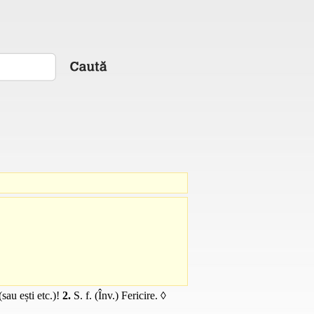
(sau ești etc.)!
2.
S. f.
(
Înv.
) Fericire. ◊