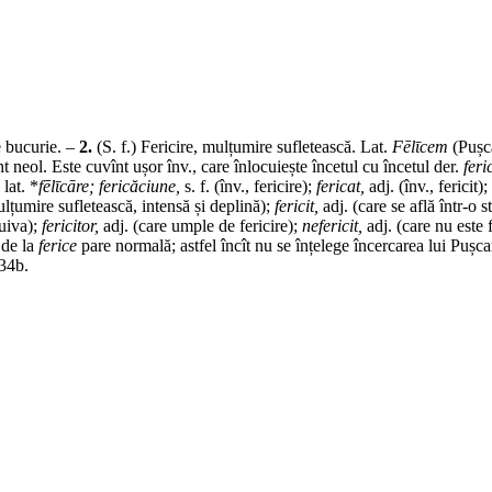
e bucurie. –
2.
(
S. f.
) Fericire, mulțumire sufletească.
Lat.
Fēlῑcem
(Pușc
nt
neol.
Este cuvînt ușor
înv.
, care înlocuiește încetul cu încetul
der.
feric
n
lat.
*
fēlῑcāre; fericăciune,
s. f.
(
înv.
, fericire);
fericat,
adj.
(
înv.
, fericit);
lțumire sufletească, intensă și deplină);
fericit,
adj.
(care se află într-o 
cuiva);
fericitor,
adj.
(care umple de fericire);
nefericit,
adj.
(care nu este f
 de la
ferice
pare normală; astfel încît nu se înțelege încercarea lui Pușca
4b.