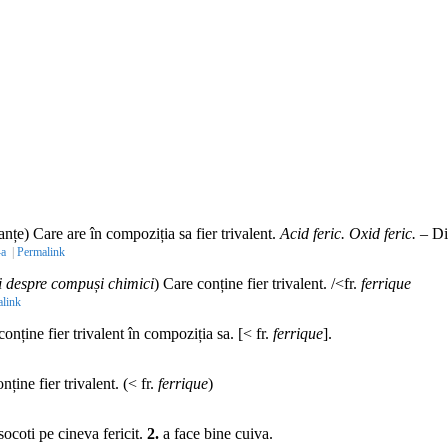
nțe) Care are în compoziția sa fier trivalent.
Acid feric. Oxid feric.
– D
-a
|
Permalink
și despre compuși chimici
) Care conține fier trivalent. /<fr.
ferrique
link
conține fier trivalent în compoziția sa. [< fr.
ferrique
].
ține fier trivalent. (< fr.
ferrique
)
socoti pe cineva fericit.
2.
a face bine cuiva.