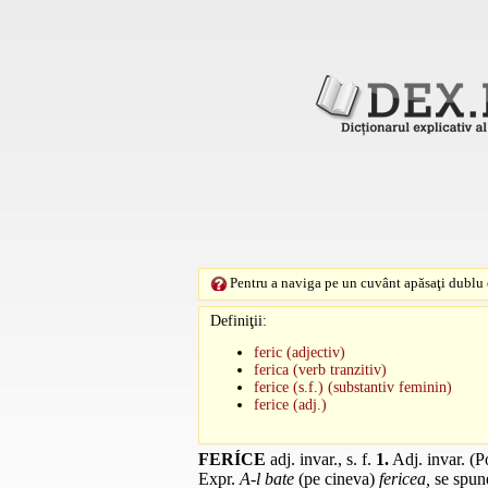
Pentru a naviga pe un cuvânt apăsaţi dublu c
Definiţii:
feric (adjectiv)
ferica (verb tranzitiv)
ferice (s.f.) (substantiv feminin)
ferice (adj.)
FERÍCE
adj.
invar.
,
s. f.
1.
Adj.
invar.
(Po
Expr.
A-l bate
(pe cineva)
fericea,
se spun