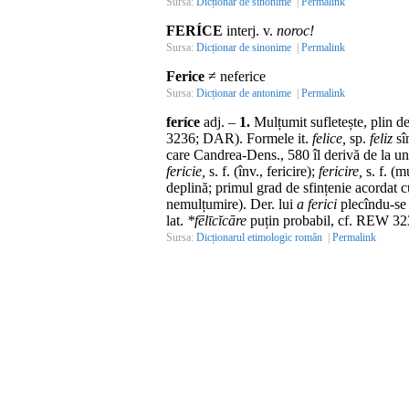
Sursa:
Dicționar de sinonime
|
Permalink
FERÍCE
interj. v.
noroc!
Sursa:
Dicționar de sinonime
|
Permalink
Ferice
≠ neferice
Sursa:
Dicționar de antonime
|
Permalink
feríce
adj.
–
1.
Mulțumit sufletește, plin d
3236; DAR). Formele
it.
felice,
sp.
feliz
sî
care Candrea-Dens., 580 îl derivă de la u
fericie,
s. f.
(
înv.
, fericire);
fericire,
s. f.
(mu
deplină; primul grad de sfințenie acordat 
nemulțumire).
Der.
lui
a ferici
plecîndu-se
lat.
*fēlῑcĭcāre
puțin probabil,
cf.
REW 323
Sursa:
Dicționarul etimologic român
|
Permalink