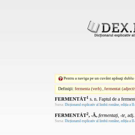
Pentru a naviga pe un cuvânt apăsaţi dublu c
Definiţii:
fermenta (verb)
,
fermentat (adjecti
1
FERMENTÁT
s. n.
Faptul de a fermen
Sursa:
Dicționarul explicativ al limbii române, ediția a II
2
FERMENTÁT
, -Ă,
fermentați, -te,
adj.
Sursa:
Dicționarul explicativ al limbii române, ediția a II