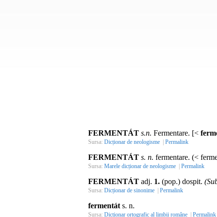
FERMENTÁT
s.n.
Fermentare. [<
ferm
Sursa:
Dicționar de neologisme
|
Permalink
FERMENTÁT
s. n.
fermentare. (< ferme
Sursa:
Marele dicționar de neologisme
|
Permalink
FERMENTÁT
adj.
1.
(pop.) dospit.
(Sub
Sursa:
Dicționar de sinonime
|
Permalink
fermentát
s. n.
Sursa:
Dicționar ortografic al limbii române
|
Permalink