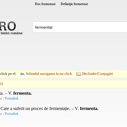
Dex fermentat
Definiţie fermentat
lick pe el.
Schimbă navigarea la un click.
Declinări/Conjugări
v)
ta. –
V.
fermenta.
-a
|
Permalink
Care a suferit un proces de fermentație. –
V.
fermenta.
-a
|
Permalink