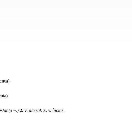
enta
].
nta)
stanță ~.)
2.
v.
alterat
.
3.
v.
încins
.