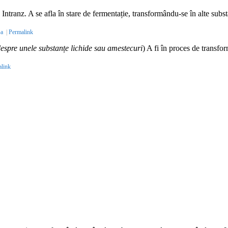
.
Intranz.
A se afla în stare de fermentație, transformându-se în alte sub
-a
|
Permalink
espre unele substanțe lichide sau amestecuri
) A fi în proces de transfor
link