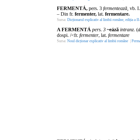
FERMENTÁ,
pers.
3
fermentează,
vb.
I
– Din
fr.
fermenter,
lat.
fermentare.
Sursa:
Dicționarul explicativ al limbii române, ediția a II
A FERMENTÁ
pers. 3
~eáză
intranz.
(
d
dospi. /<fr.
fermenter
, lat.
fermentare
Sursa:
Noul dicționar explicativ al limbii române
|
Perma