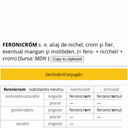
FERONICRÓM
s. n.
aliaj de nichel, crom și fier,
eventual mangan și molibden. (< fero- + ni/chel/ +
crom) (
Sursa: MDN
)
Copy to clipboard
Declinări/Conjugări
feronicrom
substantiv neutru
nearticulat
articulat
nominativ-acuzativ
singular
feronicr
o
m
feronicr
o
mul
plural
—
—
genitiv-dativ
singular
feronicr
o
m
feronicr
o
mului
plural
—
—
vocativ
singular
—