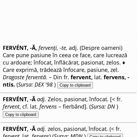
FERVÉNT, -Ă,
fervenți, -te,
adj. (Despre oameni)
Care pune pasiune în ceea ce face, care lucrează
cu ardoare; înfocat, înflăcărat, pasionat, zelos. ♦
Care exprimă, trădează înfocare, pasiune, zel.
Dragoste ferventă.
– Din fr.
fervent,
lat.
fervens, -
ntis.
(
Sursa: DEX '98
)
Copy to clipboard
FERVÉNT, -Ă
adj.
Zelos, pasionat, înfocat. [< fr.
fervent
, cf. lat.
fervens
– fierbând]. (
Sursa: DN
)
Copy to clipboard
FERVÉNT, -Ă
adj.
zelos, pasionat, înfocat. (< fr.
fervent
, lat.
fervens
) (
Sursa: MDN
)
Copy to clipboard