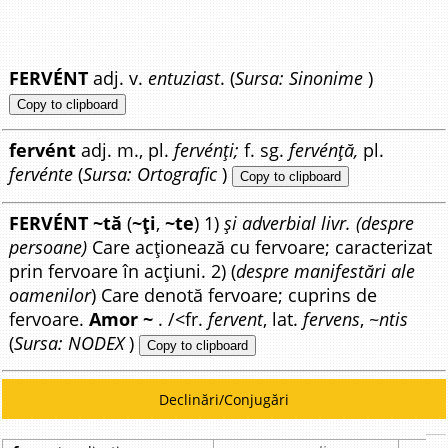
FERVÉNT
adj. v.
entuziast
. (
Sursa: Sinonime
)
Copy to clipboard
fervént
adj. m., pl.
fervénți;
f. sg.
fervénță,
pl.
fervénte
(
Sursa: Ortografic
)
Copy to clipboard
FERVÉNT ~tă
(
~ți
,
~te
) 1)
și adverbial livr. (despre
persoane)
Care acționează cu fervoare; caracterizat
prin fervoare în acțiuni. 2) (
despre manifestări ale
oamenilor
) Care denotă fervoare; cuprins de
fervoare.
Amor ~
. /<fr.
fervent
, lat.
fervens
, ~
ntis
(
Sursa: NODEX
)
Copy to clipboard
Declinări/Conjugări