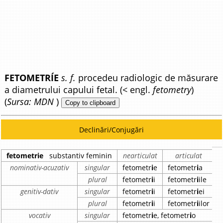
FETOMETRÍE
s. f.
procedeu radiologic de măsurare
a diametrului capului fetal. (< engl.
fetometry
)
(
Sursa: MDN
)
Copy to clipboard
Declinări/Conjugări
fetometrie
substantiv feminin
nearticulat
articulat
nominativ-acuzativ
singular
fetometr
i
e
fetometr
i
a
plural
fetometr
i
i
fetometr
i
ile
genitiv-dativ
singular
fetometr
i
i
fetometr
i
ei
plural
fetometr
i
i
fetometr
i
ilor
vocativ
singular
fetometr
i
e, fetometr
i
o