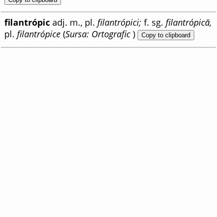
filantrópic
adj. m., pl.
filantrópici;
f. sg.
filantrópică,
pl.
filantrópice
(
Sursa: Ortografic
)
Copy to clipboard