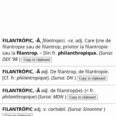
FILANTRÓPIC, -Ă,
filantropici, -ce,
adj. Care ține de
filantropie sau de filantrop, privitor la filantropie
sau la
filantrop.
– Din fr.
philanthropique.
(
Sursa:
DEX '98
)
Copy to clipboard
FILANTRÓPIC, -Ă
adj.
De filantrop, de filantropie.
[Cf. fr.
philantropique
]. (
Sursa: DN
)
Copy to clipboard
FILANTRÓPIC, -Ă
adj.
de filantrop(ie). (< fr.
philanthropique
) (
Sursa: MDN
)
Copy to clipboard
FILANTRÓPIC
adj. v.
caritabil
. (
Sursa: Sinonime
)
Copy to clipboard