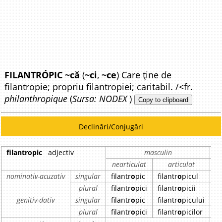
FILANTRÓPIC ~că
(
~ci
,
~ce
) Care ține de
filantropie; propriu filantropiei; caritabil. /<fr.
philanthropique
(
Sursa: NODEX
)
Copy to clipboard
Declinări/Conjugări
filantropic
adjectiv
masculin
nearticulat
articulat
n
nominativ-acuzativ
singular
filantr
o
pic
filantr
o
picul
fi
plural
filantr
o
pici
filantr
o
picii
fi
genitiv-dativ
singular
filantr
o
pic
filantr
o
picului
fi
plural
filantr
o
pici
filantr
o
picilor
fi