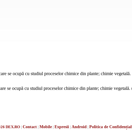
re se ocupă cu studiul proceselor chimice din plante; chimie vegetală
re se ocupă cu studiul proceselor chimice din plante; chimie vegetală. 
026 DEX.RO
|
Contact
|
Mobile
|
Expresii
|
Android
|
Politica de Confidențial