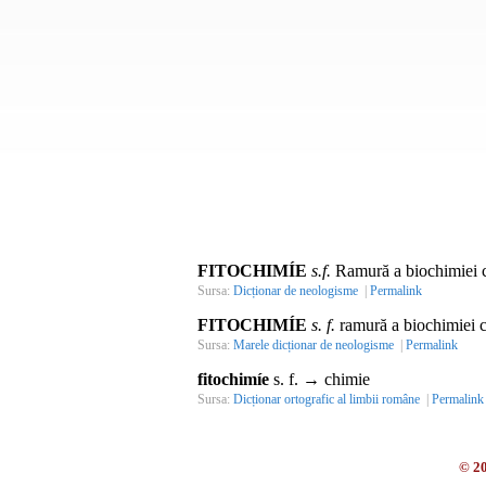
FITOCHIMÍE
s.f.
Ramură a biochimiei ca
Sursa:
Dicționar de neologisme
|
Permalink
FITOCHIMÍE
s. f.
ramură a biochimiei ca
Sursa:
Marele dicționar de neologisme
|
Permalink
fitochimíe
s. f. → chimie
Sursa:
Dicționar ortografic al limbii române
|
Permalink
© 2