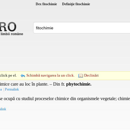
Dex fitochimie
Definiţie fitochimie
lick pe el.
Schimbă navigarea la un click.
Declinări
imice care au loc în plante. – Din
fr.
phytochimie.
-a
|
Permalink
 ocupă cu studiul proceselor chimice din organismele vegetale; chimie 
link