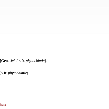
. [Gen.
-iei
. / < fr.
phytochimie
].
(< fr.
phytochimie
)
itate