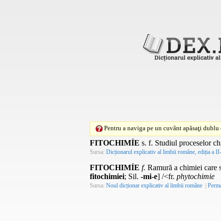
Pentru a naviga pe un cuvânt apăsaţi dublu c
FITOCHIMÍE
s. f.
Studiul proceselor ch
Sursa:
Dicționarul explicativ al limbii române, ediția a II
FITOCHIMÍE
f.
Ramură a chimiei care se
fitochimiei
; Sil.
-mi-e
] /<fr.
phytochimie
Sursa:
Noul dicționar explicativ al limbii române
|
Perma