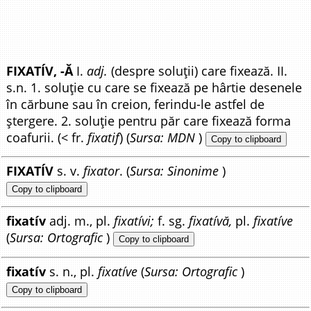
FIXATÍV, -Ă
I.
adj.
(despre soluții) care fixează. II.
s.n. 1. soluție cu care se fixează pe hârtie desenele
în cărbune sau în creion, ferindu-le astfel de
ștergere. 2. soluție pentru păr care fixează forma
coafurii. (< fr.
fixatif
) (
Sursa: MDN
)
Copy to clipboard
FIXATÍV
s. v.
fixator
. (
Sursa: Sinonime
)
Copy to clipboard
fixatív
adj. m., pl.
fixatívi;
f. sg.
fixatívă,
pl.
fixatíve
(
Sursa: Ortografic
)
Copy to clipboard
fixatív
s. n., pl.
fixatíve
(
Sursa: Ortografic
)
Copy to clipboard