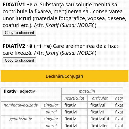
FIXATÍV1 ~e
n.
Substanță sau soluție menită să
contribuie la fixarea, menținerea sau conservarea
unor lucruri (materiale fotografice, vopsea, desene,
coafuri etc.). /<fr.
fixatif
(
Sursa: NODEX
)
Copy to clipboard
FIXATÍV2 ~ă
(
~i
,
~e
) Care are menirea de a fixa;
care fixează. /<fr.
fixatif
(
Sursa: NODEX
)
Copy to clipboard
Declinări/Conjugări
fixativ
adjectiv
masculin
nearticulat
articulat
neartic
nominativ-acuzativ
singular
fixat
i
v
fixat
i
vul
fixat
i
vă
plural
fixat
i
vi
fixat
i
vii
fixat
i
ve
genitiv-dativ
singular
fixat
i
v
fixat
i
vului
fixat
i
ve
plural
fixat
i
vi
fixat
i
vilor
fixat
i
ve