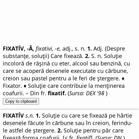
FIXATÍV, -Ă,
fixativi, -e,
adj., s. n.
1.
Adj. (Despre
substanțe, soluții) Care fixează.
2.
S. n. Soluție
incoloră de rășină cu eter, alcool sau benzină, cu
care se acoperă desenele executate cu cărbune,
creion sau pastel pentru a le feri de ștergere. ♦
Fixator. ♦ Soluție care contribuie la menținerea
coafurii. – Din fr.
fixatif.
(
Sursa: DEX '98
)
Copy to clipboard
FIXATÍV
s.n.
1.
Soluție cu care se fixează pe hârtie
desenele făcute în cărbune sau în creion, ferindu-
le astfel de ștergere.
2.
Soluție pentru păr care
fixează forma coafurii. [< fr.
fixatif
]. (
Sursa: DN
)