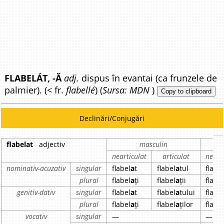
FLABELÁT, -Ă
adj.
dispus în evantai (ca frunzele de
palmier). (< fr.
flabellé
) (
Sursa: MDN
)
Copy to clipboard
Declinări/Conjugări
flabelat
adjectiv
masculin
nearticulat
articulat
neart
nominativ-acuzativ
singular
flabel
a
t
flabel
a
tul
flabe
plural
flabel
a
ți
flabel
a
ții
flabe
genitiv-dativ
singular
flabel
a
t
flabel
a
tului
flabe
plural
flabel
a
ți
flabel
a
ților
flabe
vocativ
singular
—
—