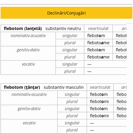
Declinări/Conjugări
flebotom (lanțetă)
substantiv neutru
nearticulat
articu
nominativ-acuzativ
singular
flebot
o
m
flebot
o
m
plural
fleboto
a
me
fleboto
a
genitiv-dativ
singular
flebot
o
m
flebot
o
m
plural
fleboto
a
me
fleboto
a
vocativ
singular
—
plural
—
flebotom (țânțar)
substantiv masculin
nearticulat
articu
nominativ-acuzativ
singular
flebot
o
m
flebot
o
plural
flebot
o
mi
flebot
o
m
genitiv-dativ
singular
flebot
o
m
flebot
o
plural
flebot
o
mi
flebot
o
m
vocativ
singular
—
plural
—