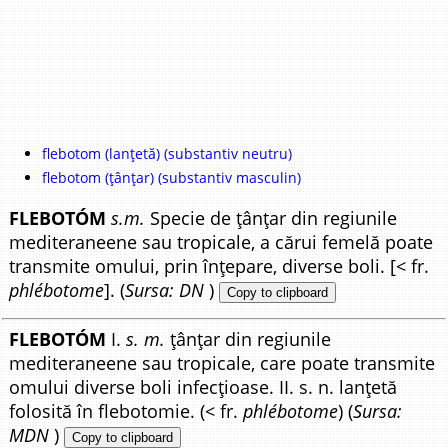
flebotom (lanțetă) (substantiv neutru)
flebotom (țânțar) (substantiv masculin)
FLEBOTÓM
s.m.
Specie de țânțar din regiunile
mediteraneene sau tropicale, a cărui femelă poate
transmite omului, prin înțepare, diverse boli. [< fr.
phlébotome
]. (
Sursa: DN
)
Copy to clipboard
FLEBOTÓM
I.
s. m.
țânțar din regiunile
mediteraneene sau tropicale, care poate transmite
omului diverse boli infecțioase. II. s. n. lanțetă
folosită în flebotomie. (< fr.
phlébotome
) (
Sursa:
MDN
)
Copy to clipboard