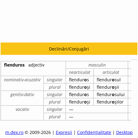
Declinări/Conjugări
flenduros
adjectiv
masculin
nearticulat
articulat
ne
nominativ-acuzativ
singular
flendur
o
s
flendur
o
sul
fle
plural
flendur
o
și
flendur
o
șii
fle
genitiv-dativ
singular
flendur
o
s
flendur
o
sului
fle
plural
flendur
o
și
flendur
o
șilor
fle
vocativ
singular
—
—
plural
—
—
m.dex.ro
© 2009-2026 |
Expresii
|
Confidențialitate
|
Desktop