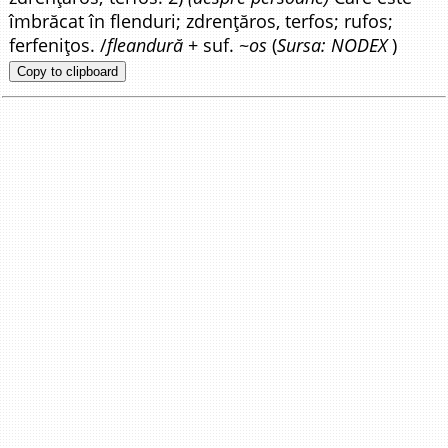
îmbrăcat în flenduri; zdrențăros, terfos; rufos;
ferfenițos. /
fleandură
+ suf. ~
os
(
Sursa: NODEX
)
Copy to clipboard