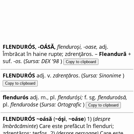
FLENDURÓS, -OÁSĂ,
flenduroși, -oase,
adj.
Îmbrăcat în haine rupte; zdrențăros. –
Fleandură
+
suf.
-os.
(
Sursa: DEX '98
)
Copy to clipboard
FLENDURÓS
adj. v.
zdrențăros
. (
Sursa: Sinonime
)
Copy to clipboard
flendurós
adj. m., pl.
flenduróși;
f. sg.
flenduroásă,
pl.
flenduroáse
(
Sursa: Ortografic
)
Copy to clipboard
FLENDURÓS ~oásă
(
~óși
,
~oáse
) 1) (
despre
îmbrăcăminte
) Care este prefăcut în flenduri;
zdrențăros; terfos. 2)
(despre persoane)
Care este