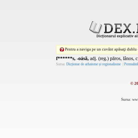
Pentru a naviga pe un cuvânt apăsaţi dublu c
f******s, -oásă,
adj. (reg.) păros, lânos, c
Sursa:
Dicționar de arhaisme și regionalisme
|
Permalin
© 2
Sursa: ww