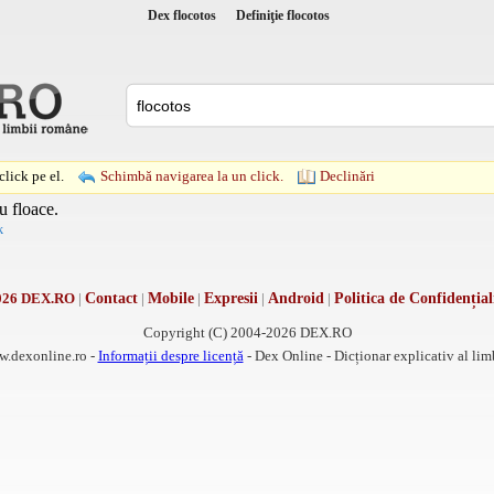
Dex flocotos
Definiţie flocotos
lick pe el.
Schimbă navigarea la un click.
Declinări
u floace.
k
026 DEX.RO
|
Contact
|
Mobile
|
Expresii
|
Android
|
Politica de Confidențial
Copyright (C) 2004-2026 DEX.RO
w.dexonline.ro -
Informații despre licență
- Dex Online - Dicționar explicativ al li