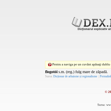
Pentru a naviga pe un cuvânt apăsaţi dublu c
flogotói
s.m. (reg.) fulg mare de zăpadă.
Sursa:
Dicționar de arhaisme și regionalisme
|
Permalin
© 2
Sursa: ww