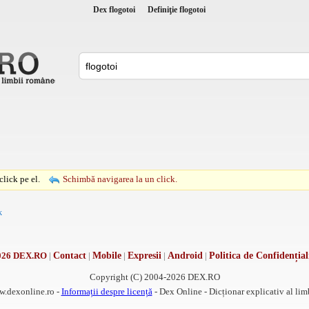
Dex flogotoi
Definiţie flogotoi
lick pe el.
Schimbă navigarea la un click.
k
026 DEX.RO
|
Contact
|
Mobile
|
Expresii
|
Android
|
Politica de Confidențial
Copyright (C) 2004-2026 DEX.RO
w.dexonline.ro -
Informații despre licență
- Dex Online - Dicționar explicativ al li