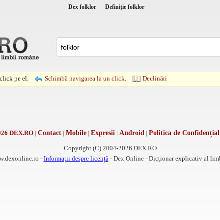
Dex folklor
Definiţie folklor
lick pe el.
Schimbă navigarea la un click.
Declinări
026 DEX.RO
|
Contact
|
Mobile
|
Expresii
|
Android
|
Politica de Confidențial
Copyright (C) 2004-2026 DEX.RO
w.dexonline.ro -
Informații despre licență
- Dex Online - Dicționar explicativ al li