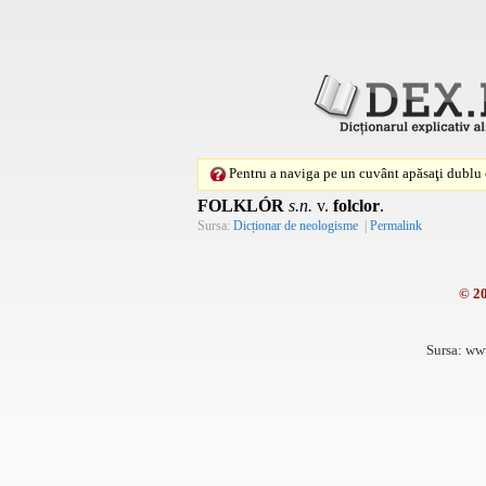
Pentru a naviga pe un cuvânt apăsaţi dublu c
FOLKLÓR
s.n.
v.
folclor
.
Sursa:
Dicționar de neologisme
|
Permalink
© 2
Sursa: ww