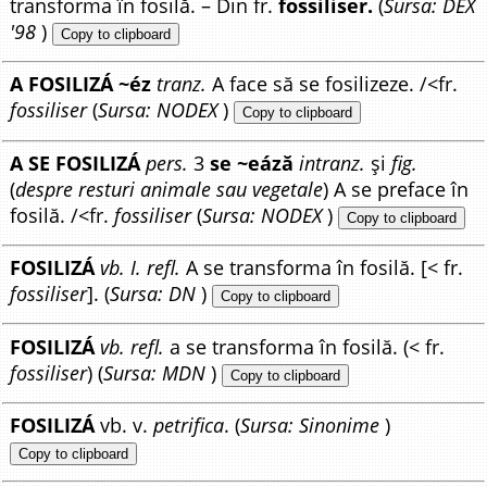
transforma în fosilă. – Din fr.
fossiliser.
(
Sursa: DEX
'98
)
Copy to clipboard
A FOSILIZÁ ~éz
tranz.
A face să se fosilizeze. /<fr.
fossiliser
(
Sursa: NODEX
)
Copy to clipboard
A SE FOSILIZÁ
pers.
3
se ~eáză
intranz.
și
fig.
(
despre resturi animale sau vegetale
) A se preface în
fosilă. /<fr.
fossiliser
(
Sursa: NODEX
)
Copy to clipboard
FOSILIZÁ
vb. I. refl.
A se transforma în fosilă. [< fr.
fossiliser
]. (
Sursa: DN
)
Copy to clipboard
FOSILIZÁ
vb. refl.
a se transforma în fosilă. (< fr.
fossiliser
) (
Sursa: MDN
)
Copy to clipboard
FOSILIZÁ
vb. v.
petrifica
. (
Sursa: Sinonime
)
Copy to clipboard