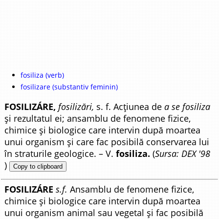
fosiliza (verb)
fosilizare (substantiv feminin)
FOSILIZÁRE,
fosilizări,
s. f. Acțiunea de
a se fosiliza
și rezultatul ei; ansamblu de fenomene fizice,
chimice și biologice care intervin după moartea
unui organism și care fac posibilă conservarea lui
în straturile geologice. – V.
fosiliza.
(
Sursa: DEX '98
)
Copy to clipboard
FOSILIZÁRE
s.f.
Ansamblu de fenomene fizice,
chimice și biologice care intervin după moartea
unui organism animal sau vegetal și fac posibilă