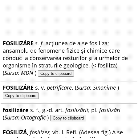
FOSILIZÁRE
s. f.
acțiunea de a se fosiliza;
ansamblu de fenomene fizice și chimice care
conduc la conservarea resturilor și a urmelor de
organisme în straturile geologice. (< fosiliza)
(
Sursa: MDN
)
Copy to clipboard
FOSILIZÁRE
s. v.
petrificare
. (
Sursa: Sinonime
)
Copy to clipboard
fosilizáre
s. f., g.-d. art.
fosilizării;
pl.
fosilizări
(
Sursa: Ortografic
)
Copy to clipboard
FOSILIZÁ,
fosilizez,
vb. I. Refl. (Adesea fig.) A se