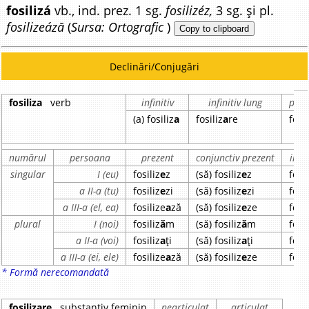
fosilizá
vb., ind. prez. 1 sg.
fosilizéz,
3 sg. și pl.
fosilizeáză
(
Sursa: Ortografic
)
Copy to clipboard
Declinări/Conjugări
fosiliza
verb
infinitiv
infinitiv lung
part
(a) fosiliz
a
fosiliz
a
re
fosil
numărul
persoana
prezent
conjunctiv prezent
impe
singular
I (eu)
fosiliz
e
z
(să) fosiliz
e
z
fosil
a II-a (tu)
fosiliz
e
zi
(să) fosiliz
e
zi
fosil
a III-a (el, ea)
fosilize
a
ză
(să) fosiliz
e
ze
fosil
plural
I (noi)
fosiliz
ă
m
(să) fosiliz
ă
m
fosil
a II-a (voi)
fosiliz
a
ți
(să) fosiliz
a
ți
fosil
a III-a (ei, ele)
fosilize
a
ză
(să) fosiliz
e
ze
fosil
* Formă nerecomandată
fosilizare
substantiv feminin
nearticulat
articulat