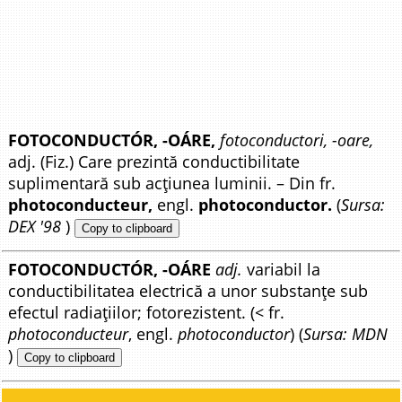
FOTOCONDUCTÓR, -OÁRE,
fotoconductori, -oare,
adj. (Fiz.) Care prezintă conductibilitate
suplimentară sub acțiunea luminii. – Din fr.
photoconducteur,
engl.
photoconductor.
(
Sursa:
DEX '98
)
Copy to clipboard
FOTOCONDUCTÓR, -OÁRE
adj.
variabil la
conductibilitatea electrică a unor substanțe sub
efectul radiațiilor; fotorezistent. (< fr.
photoconducteur
, engl.
photoconductor
) (
Sursa: MDN
)
Copy to clipboard