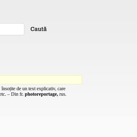
 însoțite de un text explicativ, care
 etc. – Din
fr.
photoreportage,
rus.