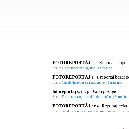
FOTOREPORTÁJ
s.n.
Reportaj asupra u
Sursa:
Dicționar de neologisme
|
Permalink
FOTOREPORTÁJ
s. n.
reportaj bazat pe
Sursa:
Marele dicționar de neologisme
|
Permalink
fotoreportáj
s. n., pl.
fotoreportáje
Sursa:
Dicționar ortografic al limbii române
|
Permalink
FOTOREPORTÁJ ~e
n.
Reportaj redat p
Sursa:
Noul dicționar explicativ al limbii române
|
Perma