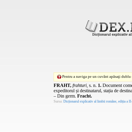
Pentru a naviga pe un cuvânt apăsaţi dublu c
FRAHT,
frahturi,
s. n.
1.
Document comerci
expeditorul și destinatarul, stația de destin
– Din
germ.
Fracht.
Sursa:
Dicționarul explicativ al limbii române, ediția a II