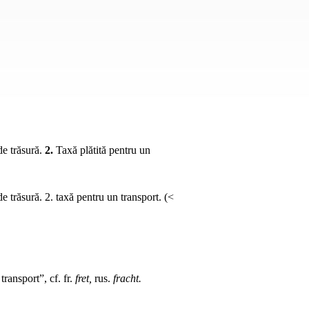
de trăsură.
2.
Taxă plătită pentru un
de trăsură. 2. taxă pentru un transport. (<
 transport”,
cf.
fr.
fret,
rus.
fracht.