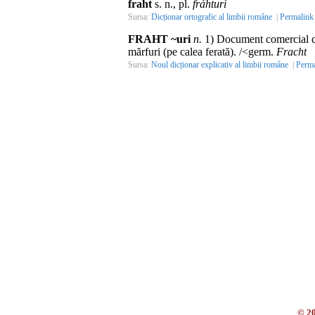
fraht
s. n., pl.
fráhturi
Sursa:
Dicționar ortografic al limbii române
|
Permalink
FRAHT ~uri
n.
1) Document comercial care
mărfuri (pe calea ferată). /<germ.
Fracht
Sursa:
Noul dicționar explicativ al limbii române
|
Perma
© 2