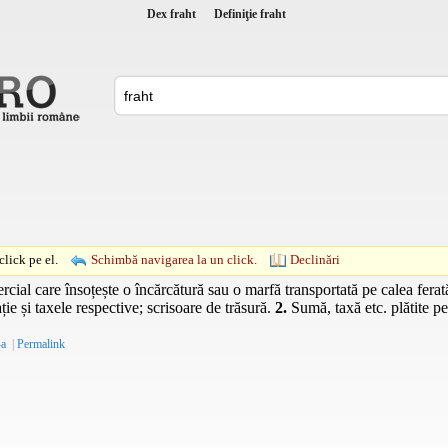
Dex fraht
Definiţie fraht
lick pe el.
Schimbă navigarea la un click.
Declinări
al care însoțește o încărcătură sau o marfă transportată pe calea ferată
ație și taxele respective; scrisoare de trăsură.
2.
Sumă, taxă etc. plătite pe
-a
|
Permalink