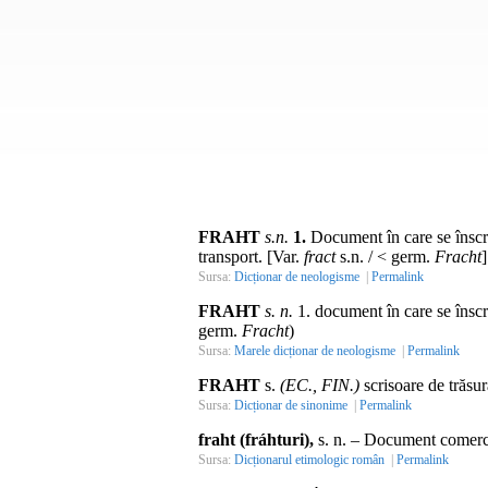
FRAHT
s.n.
1.
Document în care se înscriu
transport. [Var.
fract
s.n. / < germ.
Fracht
]
Sursa:
Dicționar de neologisme
|
Permalink
FRAHT
s. n.
1. document în care se înscri
germ.
Fracht
)
Sursa:
Marele dicționar de neologisme
|
Permalink
FRAHT
s.
(EC., FIN.)
scrisoare de trăsur
Sursa:
Dicționar de sinonime
|
Permalink
fraht (fráhturi),
s. n.
– Document comercia
Sursa:
Dicționarul etimologic român
|
Permalink