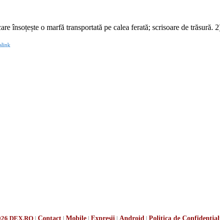
 însoțește o marfă transportată pe calea ferată; scrisoare de trăsură. 2
link
026 DEX.RO
|
Contact
|
Mobile
|
Expresii
|
Android
|
Politica de Confidențial