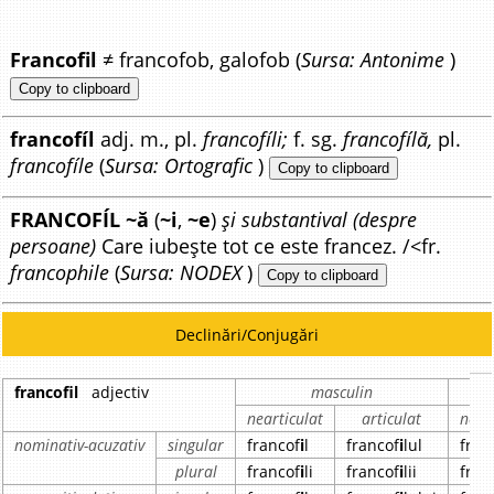
Francofil
≠ francofob, galofob (
Sursa: Antonime
)
Copy to clipboard
francofíl
adj. m., pl.
francofíli;
f. sg.
francofílă,
pl.
francofíle
(
Sursa: Ortografic
)
Copy to clipboard
FRANCOFÍL ~ă
(
~i
,
~e
)
și substantival (despre
persoane)
Care iubește tot ce este francez. /<fr.
francophile
(
Sursa: NODEX
)
Copy to clipboard
Declinări/Conjugări
francofil
adjectiv
masculin
nearticulat
articulat
near
nominativ-acuzativ
singular
francof
i
l
francof
i
lul
fran
plural
francof
i
li
francof
i
lii
fran