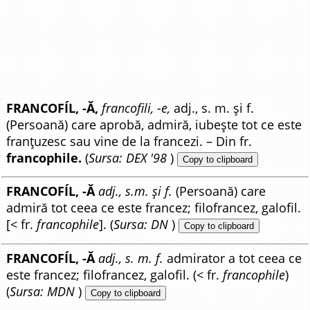
FRANCOFÍL, -Ă,
francofili, -e,
adj., s. m. și f.
(Persoană) care aprobă, admiră, iubește tot ce este
franțuzesc sau vine de la francezi. – Din fr.
francophile.
(
Sursa: DEX '98
)
Copy to clipboard
FRANCOFÍL, -Ă
adj., s.m. și f.
(Persoană) care
admiră tot ceea ce este francez; filofrancez, galofil.
[< fr.
francophile
]. (
Sursa: DN
)
Copy to clipboard
FRANCOFÍL, -Ă
adj., s. m. f.
admirator a tot ceea ce
este francez; filofrancez, galofil. (< fr.
francophile
)
(
Sursa: MDN
)
Copy to clipboard