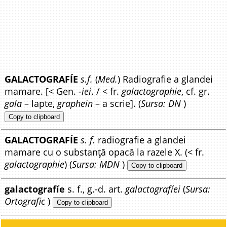
GALACTOGRAFÍE
s.f.
(
Med.
) Radiografie a glandei
mamare. [< Gen.
-iei
. / < fr.
galactographie
, cf. gr.
gala
– lapte,
graphein
– a scrie]. (
Sursa: DN
)
Copy to clipboard
GALACTOGRAFÍE
s. f.
radiografie a glandei
mamare cu o substanță opacă la razele X. (< fr.
galactographie
) (
Sursa: MDN
)
Copy to clipboard
galactografíe
s. f., g.-d. art.
galactografíei
(
Sursa:
Ortografic
)
Copy to clipboard