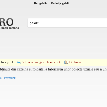
Dex galalit
Definiţie galalit
lick pe el.
Schimbă navigarea la un click.
Declinări
inută din cazeină și folosită la fabricarea unor obiecte uzuale sau a uno
-a
|
Permalink