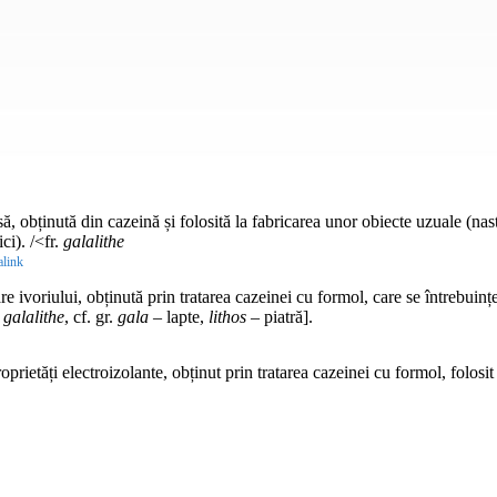
 obținută din cazeină și folosită la fabricarea unor obiecte uzuale (nasturi
ici). /<fr.
galalithe
link
ivoriului, obținută prin tratarea cazeinei cu formol, care se întrebuințe
.
galalithe
, cf. gr.
gala
– lapte,
lithos
– piatră].
oprietăți electroizolante, obținut prin tratarea cazeinei cu formol, folosit