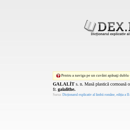
Pentru a naviga pe un cuvânt apăsaţi dublu c
GALALÍT
s. n.
Masă plastică cornoasă obț
fr.
galalithe.
Sursa:
Dicționarul explicativ al limbii române, ediția a II