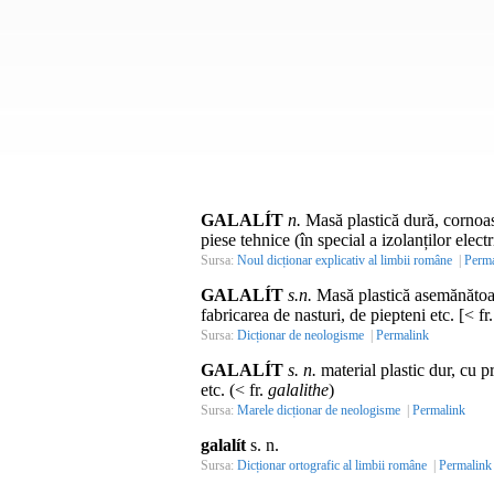
GALALÍT
n.
Masă plastică dură, cornoasă,
piese tehnice (în special a izolanților electr
Sursa:
Noul dicționar explicativ al limbii române
|
Perma
GALALÍT
s.n.
Masă plastică asemănătoare 
fabricarea de nasturi, de piepteni etc. [< fr
Sursa:
Dicționar de neologisme
|
Permalink
GALALÍT
s. n.
material plastic dur, cu pr
etc. (< fr.
galalithe
)
Sursa:
Marele dicționar de neologisme
|
Permalink
galalít
s. n.
Sursa:
Dicționar ortografic al limbii române
|
Permalink