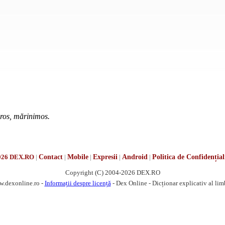
eros, mărinimos.
026 DEX.RO
|
Contact
|
Mobile
|
Expresii
|
Android
|
Politica de Confidențial
Copyright (C) 2004-2026 DEX.RO
w.dexonline.ro -
Informații despre licență
- Dex Online - Dicționar explicativ al li