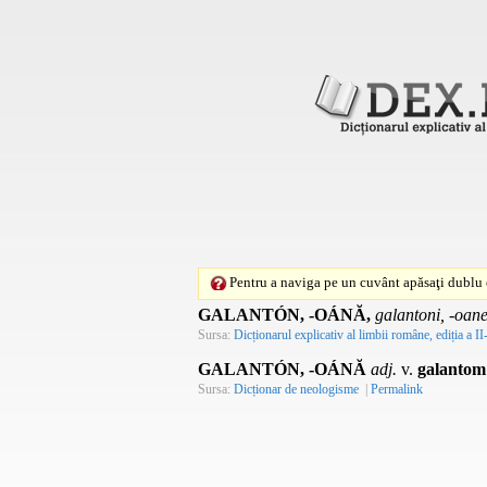
Pentru a naviga pe un cuvânt apăsaţi dublu c
GALANTÓN, -OÁNĂ,
galantoni, -oane
Sursa:
Dicționarul explicativ al limbii române, ediția a II
GALANTÓN, -OÁNĂ
adj.
v.
galantom
Sursa:
Dicționar de neologisme
|
Permalink