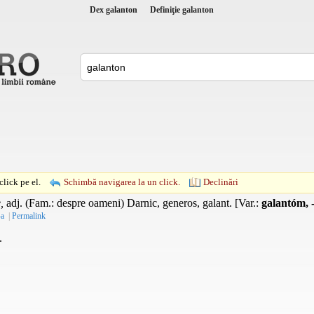
Dex galanton
Definiţie galanton
lick pe el.
Schimbă navigarea la un click.
Declinări
,
adj.
(
Fam.
: despre oameni) Darnic, generos, galant. [
Var.
:
galantóm,
-a
|
Permalink
.