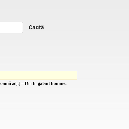
 -oámă
adj.
] – Din
fr.
galant homme.