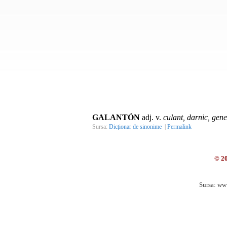
GALANTÓN
adj. v.
culant, darnic, gen
Sursa:
Dicționar de sinonime
|
Permalink
© 2
Sursa: ww