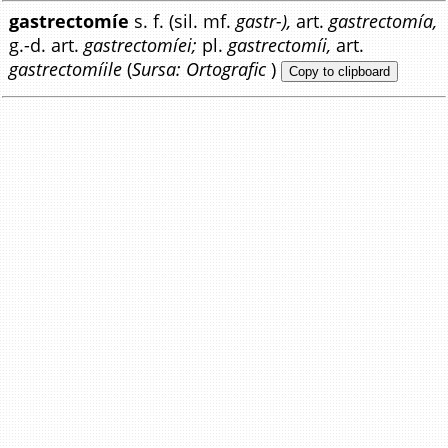
gastrectomíe
s. f. (sil. mf.
gastr-),
art.
gastrectomía,
g.-d. art.
gastrectomíei;
pl.
gastrectomíi,
art.
gastrectomíile
(
Sursa: Ortografic
)
Copy to clipboard