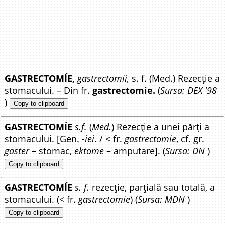
GASTRECTOMÍE,
gastrectomii,
s. f. (Med.) Rezecție a
stomacului. – Din fr.
gastrectomie.
(
Sursa: DEX '98
)
Copy to clipboard
GASTRECTOMÍE
s.f.
(
Med.
) Rezecție a unei părți a
stomacului. [Gen.
-iei
. / < fr.
gastrectomie
, cf. gr.
gaster
– stomac,
ektome
– amputare]. (
Sursa: DN
)
Copy to clipboard
GASTRECTOMÍE
s. f.
rezecție, parțială sau totală, a
stomacului. (< fr.
gastrectomie
) (
Sursa: MDN
)
Copy to clipboard