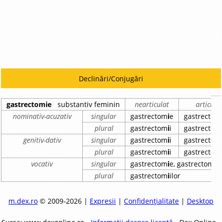
Declinări/Conjugări
gastrectomie
substantiv feminin
nearticulat
articula
nominativ-acuzativ
singular
gastrectom
i
e
gastrectom
plural
gastrectom
i
i
gastrectom
genitiv-dativ
singular
gastrectom
i
i
gastrectom
plural
gastrectom
i
i
gastrectom
vocativ
singular
gastrectom
i
e, gastrectom
i
o
plural
gastrectom
i
ilor
m.dex.ro
© 2009-2026 |
Expresii
|
Confidențialitate
|
Desktop