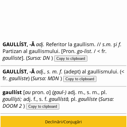
GAULLÍST, -Ă
adj.
Referitor la gaullism. //
s.m. și f.
Partizan al gaullismului. [Pron.
go-list
. / < fr.
gaulliste
]. (
Sursa: DN
)
Copy to clipboard
GAULLÍST, -Ă
adj., s. m. f.
(adept) al gaullismului. (<
fr.
gaulliste
) (
Sursa: MDN
)
Copy to clipboard
gaullíst
[
au
pron.
o
]
(gaul-)
adj. m., s. m., pl.
gaullíști;
adj. f., s. f.
gaullístă,
pl.
gaullíste
(
Sursa:
DOOM 2
)
Copy to clipboard
Declinări/Conjugări