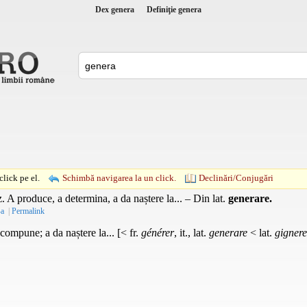
Dex genera
Definiţie genera
lick pe el.
Schimbă navigarea la un click.
Declinări/Conjugări
z.
A produce, a determina, a da naștere la... – Din
lat.
generare.
-a
|
Permalink
ompune; a da naștere la... [< fr.
générer
, it., lat.
generare
< lat.
gignere