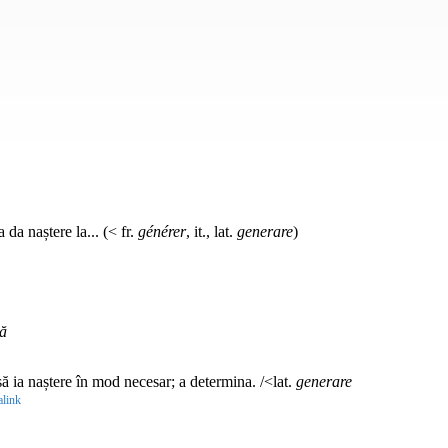
da naștere la... (< fr.
générer
, it., lat.
generare
)
ă
ă ia naștere în mod necesar; a determina. /<lat.
generare
link