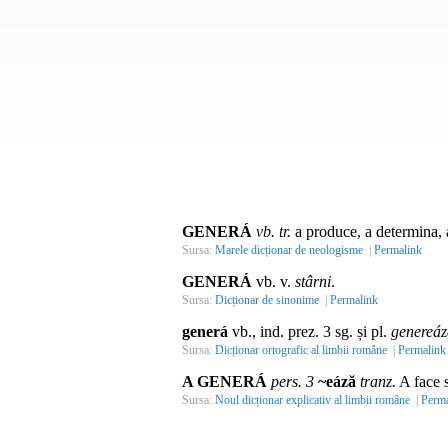
GENERÁ
vb. tr.
a produce, a determina, a 
Sursa:
Marele dicționar de neologisme
|
Permalink
GENERÁ
vb. v.
stârni
.
Sursa:
Dicționar de sinonime
|
Permalink
generá
vb., ind. prez. 3 sg. și pl.
genereáz
Sursa:
Dicționar ortografic al limbii române
|
Permalink
A GENERÁ
pers. 3
~eáză
tranz.
A face s
Sursa:
Noul dicționar explicativ al limbii române
|
Perma