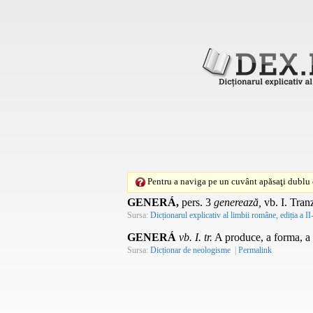
Pentru a naviga pe un cuvânt apăsaţi dublu c
GENERÁ,
pers.
3
generează,
vb.
I.
Tran
Sursa:
Dicționarul explicativ al limbii române, ediția a II
GENERÁ
vb. I. tr.
A produce, a forma, a c
Sursa:
Dicționar de neologisme
|
Permalink