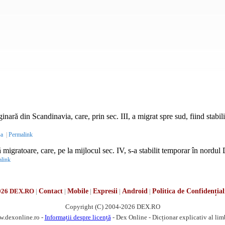
inară din Scandinavia, care, prin
sec.
III, a migrat spre sud, fiind stabi
-a
|
Permalink
migratoare, care, pe la mijlocul sec. IV, s-a stabilit temporar în nordul 
link
026 DEX.RO
|
Contact
|
Mobile
|
Expresii
|
Android
|
Politica de Confidențial
Copyright (C) 2004-2026 DEX.RO
w.dexonline.ro -
Informații despre licență
- Dex Online - Dicționar explicativ al li