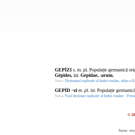
GEPÍZI
s. m.
pl.
Populație germanică orig
Gépides,
lat.
Gepidae, -arum.
Sursa:
Dicționarul explicativ al limbii române, ediția a II
GEPÍD ~zi
m. pl. ist.
Populație germanică 
Sursa:
Noul dicționar explicativ al limbii române
|
Perma
© 2
Sursa: ww