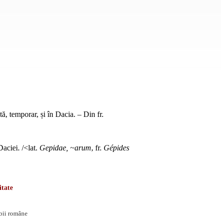
lită, temporar, și în Dacia. – Din
fr.
Daciei. /<lat.
Gepidae, ~arum
, fr.
Gépides
itate
mbii române