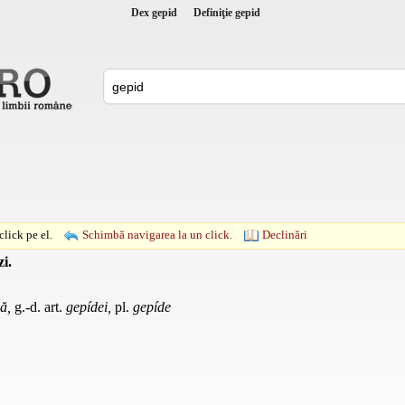
Dex gepid
Definiţie gepid
lick pe el.
Schimbă navigarea la un click.
Declinări
zi.
dă,
g.-d. art.
gepídei,
pl.
gepíde