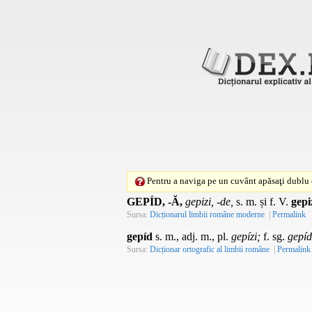
Pentru a naviga pe un cuvânt apăsaţi dublu c
GEPÍD, -Ă,
gepizi, -de,
s. m.
și
f.
V.
gepi
Sursa:
Dicționarul limbii române moderne
|
Permalink
gepíd
s. m., adj. m., pl.
gepízi;
f. sg.
gepí
Sursa:
Dicționar ortografic al limbii române
|
Permalink