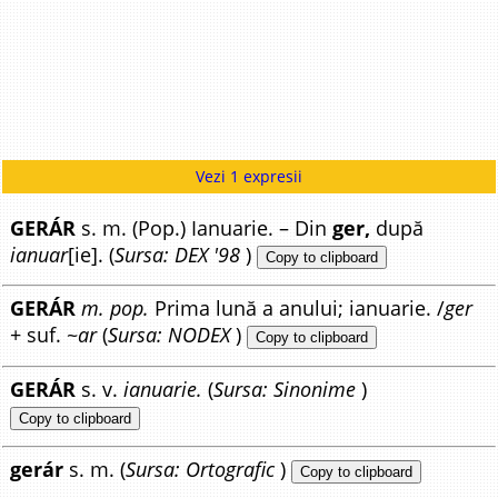
Vezi 1 expresii
GERÁR
s. m. (Pop.) Ianuarie. – Din
ger,
după
ianuar
[ie]. (
Sursa: DEX '98
)
Copy to clipboard
GERÁR
m. pop.
Prima lună a anului; ianuarie. /
ger
+ suf. ~
ar
(
Sursa: NODEX
)
Copy to clipboard
GERÁR
s. v.
ianuarie.
(
Sursa: Sinonime
)
Copy to clipboard
gerár
s. m. (
Sursa: Ortografic
)
Copy to clipboard