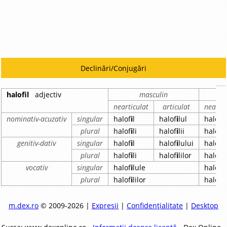
Declinări/Conjugări
halofil
adjectiv
masculin
nearticulat
articulat
neartic
nominativ-acuzativ
singular
halof
i
l
halof
i
lul
halof
i
l
plural
halof
i
li
halof
i
lii
halof
i
l
genitiv-dativ
singular
halof
i
l
halof
i
lului
halof
i
l
plural
halof
i
li
halof
i
lilor
halof
i
l
vocativ
singular
halof
i
lule
halof
i
l
plural
halof
i
lilor
halof
i
l
m.dex.ro
© 2009-2026 |
Expresii
|
Confidențialitate
|
Desktop