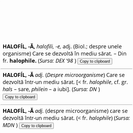
HALOFÍL, -Ă,
halofili, -e,
adj. (Biol.; despre unele
organisme) Care se dezvoltă în mediu sărat. – Din
fr.
halophile.
(
Sursa: DEX '98
)
Copy to clipboard
HALOFÍL, -Ă
adj.
(
Despre microorganisme
) Care se
dezvoltă într-un mediu sărat. [< fr.
halophile
, cf. gr.
hals
– sare,
philein
– a iubi]. (
Sursa: DN
)
Copy to clipboard
HALOFÍL, -Ă
adj.
(despre microorganisme) care se
dezvoltă într-un mediu sărat. (< fr.
halophile
) (
Sursa:
MDN
)
Copy to clipboard