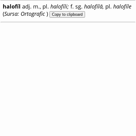
halofíl
adj. m., pl.
halofíli;
f. sg.
halofílă,
pl.
halofíle
(
Sursa: Ortografic
)
Copy to clipboard