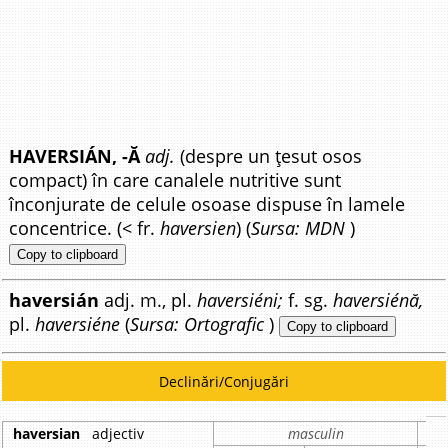
HAVERSIÁN, -Ă
adj.
(despre un țesut osos
compact) în care canalele nutritive sunt
înconjurate de celule osoase dispuse în lamele
concentrice. (< fr.
haversien
) (
Sursa: MDN
)
Copy to clipboard
haversián
adj. m., pl.
haversiéni;
f. sg.
haversiénă,
pl.
haversiéne
(
Sursa: Ortografic
)
Copy to clipboard
Declinări/Conjugări
haversian
adjectiv
masculin