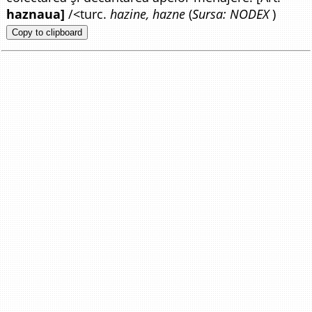
haznaua]
/<turc.
hazine, hazne
(
Sursa: NODEX
)
Copy to clipboard