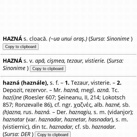
HAZNÁ
s. cloacă.
(~ua unui oraș.)
(
Sursa: Sinonime
)
Copy to clipboard
HAZNÁ
s. v.
apă, cișmea, tezaur, vistierie.
(
Sursa:
Sinonime
)
Copy to clipboard
hazná (haznále),
s. f. –
1.
Tezaur, visterie. –
2.
Depozit, rezervor. – Mr.
haznă,
megl.
aznă.
Tc.
haz(i)ne
(Roesler 607; Șeineanu, II, 214; Lokotsch
857; Ronzevalle 86), cf. ngr. χαζνές, alb.
haznë,
sb.
(h)azna,
rus.
hazná.
– Der.
haznagiu,
s. m. (vidanjor);
haznatar
(var.
haznadar, haznetar, hasnadar
), s. m.
(vistiernic), din tc.
haznadar,
cf. sb.
haznadar.
(
Sursa: DER
)
Copy to clipboard