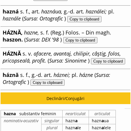
hazná
s. f., art.
haznáua,
g.-d. art.
haználei;
pl.
haznále
(
Sursa: Ortografic
)
Copy to clipboard
HÁZNĂ,
hazne,
s. f. (Reg.) Folos. – Din magh.
haszon.
(
Sursa: DEX '98
)
Copy to clipboard
HÁZNĂ
s. v.
afacere, avantaj, chilipir, câștig, folos,
pricopseală, profit.
(
Sursa: Sinonime
)
Copy to clipboard
háznă
s. f., g.-d. art.
háznei;
pl.
házne
(
Sursa:
Ortografic
)
Copy to clipboard
Declinări/Conjugări
hazna
substantiv feminin
nearticulat
articulat
nominativ-acuzativ
singular
hazn
a
hazn
a
ua
plural
hazn
a
le
hazn
a
lele