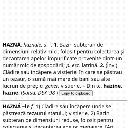
HAZNÁ,
haznale,
s. f.
1.
Bazin subteran de
dimensiuni relativ mici, folosit pentru colectarea și
decantarea apelor impurificate provenite dintr-un
număr mic de gospodării;
p. ext.
latrină.
2.
(Înv.)
Clădire sau încăpere a vistieriei în care se păstrau
un tezaur, o sumă mai mare de bani sau alte
lucruri de preț;
p. gener.
vistierie. – Din tc.
hazine,
hazne.
(
Sursa: DEX '98
)
Copy to clipboard
HAZNÁ
~
le
f.
1) Clădire sau încăpere unde se
păstrează tezaurul statului; vistierie. 2) Bazin
subteran de dimensiuni reduse, folosit pentru
colectarea și decantarea apelor menajere. [Art.