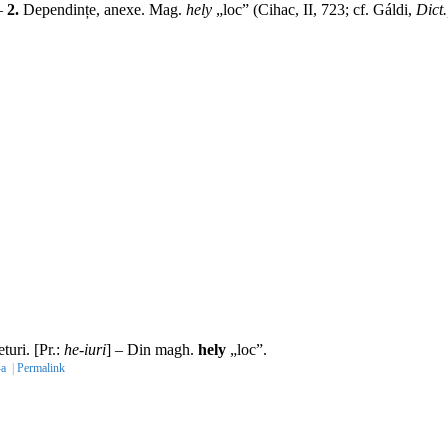
 –
2.
Dependințe, anexe.
Mag.
hely
„loc” (Cihac, II, 723;
cf.
Gáldi,
Dict.
turi. [
Pr.
:
he-iuri
] – Din
magh.
hely
„loc”.
-a
|
Permalink