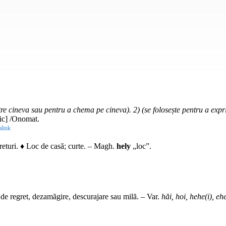
tre cineva sau pentru a chema pe cineva). 2) (se folosește pentru a expri
ic] /Onomat.
link
eturi. ♦ Loc de casă; curte. –
Magh.
hely
„loc”.
de regret, dezamăgire, descurajare sau milă. –
Var.
hăi, hoi, hehe(i), ehe