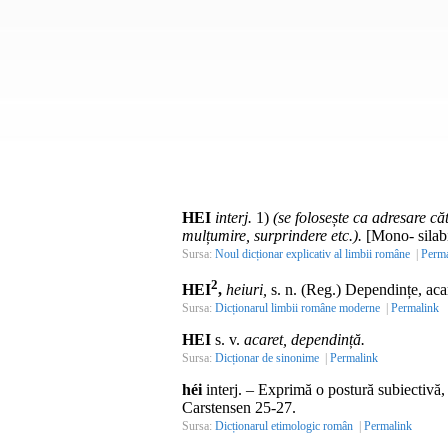
HEI
interj.
1)
(se folosește ca adresare că
mulțumire, surprindere etc.).
[Mono- silab
Sursa:
Noul dicționar explicativ al limbii române
|
Perma
2
HEI
,
heiuri,
s. n.
(
Reg.
) Dependințe, acar
Sursa:
Dicționarul limbii române moderne
|
Permalink
HEI
s. v.
acaret, dependință.
Sursa:
Dicționar de sinonime
|
Permalink
héi
interj.
– Exprimă o postură subiectivă, 
Carstensen 25-27.
Sursa:
Dicționarul etimologic român
|
Permalink