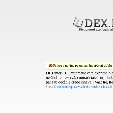
Pentru a naviga pe un cuvânt apăsaţi dublu c
HEI
interj.
1.
Exclamație care exprimă o ch
nerăbdare, rezervă, contrarietate, surprind
par sau decât le crede cineva. [
Var.
:
he, h
Sursa:
Dicționarul explicativ al limbii române, ediția a II