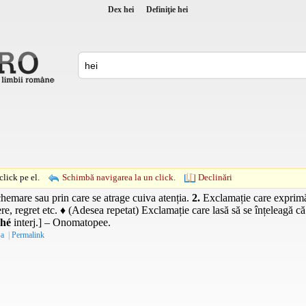
Dex hei
Definiţie hei
lick pe el.
Schimbă navigarea la un click.
Declinări
emare sau prin care se atrage cuiva atenția.
2.
Exclamație care exprimă: 
ere, regret etc. ♦ (Adesea repetat) Exclamație care lasă să se înțeleagă c
ehé
interj.
] – Onomatopee.
-a
|
Permalink