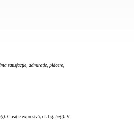
ma satisfacție, admirație, plăcere,
(i).
Creație expresivă,
cf.
bg.
he(i).
V.