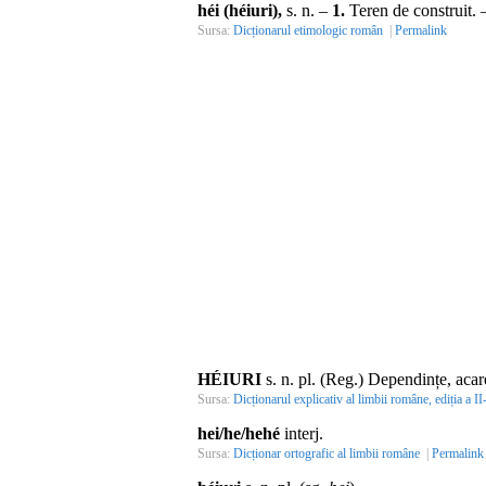
héi (héiuri),
s. n.
–
1.
Teren de construit.
Sursa:
Dicționarul etimologic român
|
Permalink
HÉIURI
s. n.
pl.
(
Reg.
) Dependințe, acare
Sursa:
Dicționarul explicativ al limbii române, ediția a II
hei/he/hehé
interj.
Sursa:
Dicționar ortografic al limbii române
|
Permalink