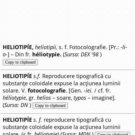
HELIOTIPÍE,
heliotipii,
s. f. Fotocolografie. [Pr.:
-li-
o-
] – Din fr.
héliotypie.
(
Sursa: DEX '98
)
Copy to clipboard
HELIOTIPÍE
s.f.
Reproducere tipografică cu
substanțe coloidale expuse la acțiunea luminii
solare. V.
fotocolografie
. [Gen.
-iei
. / cf. fr.
héliotypie
, gr.
helios
– soare,
typos
– imagine].
(
Sursa: DN
)
Copy to clipboard
HELIOTIPÍE
s. f.
reproducere tipografică cu
substanțe coloidale expuse la acțiunea luminii
solare. (< fr.
héliotypie
) (
Sursa: MDN
)
Copy to clipboard