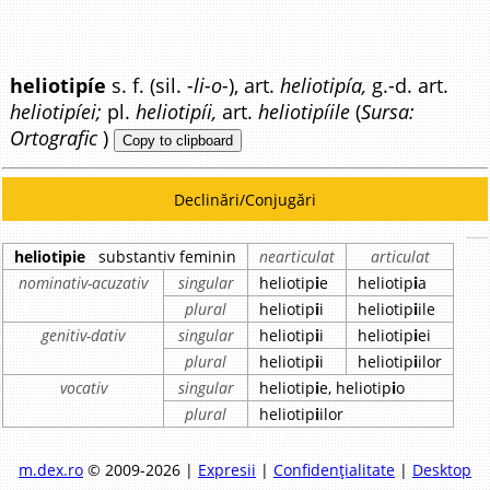
heliotipíe
s. f. (sil.
-li-o-
), art.
heliotipía,
g.-d. art.
heliotipíei;
pl.
heliotipíi,
art.
heliotipíile
(
Sursa:
Ortografic
)
Copy to clipboard
Declinări/Conjugări
heliotipie
substantiv feminin
nearticulat
articulat
nominativ-acuzativ
singular
heliotip
i
e
heliotip
i
a
plural
heliotip
i
i
heliotip
i
ile
genitiv-dativ
singular
heliotip
i
i
heliotip
i
ei
plural
heliotip
i
i
heliotip
i
ilor
vocativ
singular
heliotip
i
e, heliotip
i
o
plural
heliotip
i
ilor
m.dex.ro
© 2009-2026 |
Expresii
|
Confidențialitate
|
Desktop