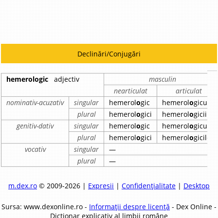
Declinări/Conjugări
hemerologic
adjectiv
masculin
nearticulat
articulat
nominativ-acuzativ
singular
hemerol
o
gic
hemerol
o
gicul
plural
hemerol
o
gici
hemerol
o
gicii
genitiv-dativ
singular
hemerol
o
gic
hemerol
o
gicului
plural
hemerol
o
gici
hemerol
o
gicilor
vocativ
singular
—
plural
—
m.dex.ro
© 2009-2026 |
Expresii
|
Confidențialitate
|
Desktop
Sursa: www.dexonline.ro -
Informații despre licență
- Dex Online -
Dicționar explicativ al limbii române