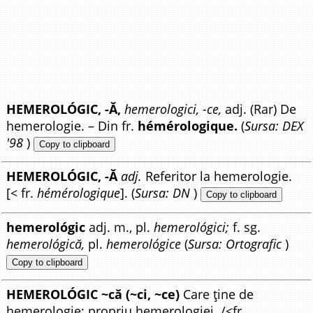
HEMEROLÓGIC, -Ă,
hemerologici, -ce,
adj. (Rar) De
hemerologie. – Din fr.
hémérologique.
(
Sursa: DEX
'98
)
Copy to clipboard
HEMEROLÓGIC, -Ă
adj.
Referitor la hemerologie.
[< fr.
hémérologique
]. (
Sursa: DN
)
Copy to clipboard
hemerológic
adj. m., pl.
hemerológici;
f. sg.
hemerológică,
pl.
hemerológice
(
Sursa: Ortografic
)
Copy to clipboard
HEMEROLÓGIC ~că (~ci, ~ce)
Care ține de
hemerologie; propriu hemerologiei. /<fr.