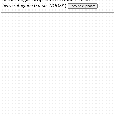
hémérologique
(
Sursa: NODEX
)
Copy to clipboard