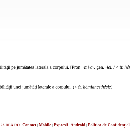
lității pe jumătatea laterală a corpului. [Pron.
-mi-a-
, gen.
-iei
. / < fr.
hé
ilității unei jumătăți laterale a corpului. (< fr.
hémianesthésie
)
026 DEX.RO
|
Contact
|
Mobile
|
Expresii
|
Android
|
Politica de Confidențial