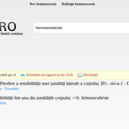
Dex hemianestezie
Definiţie hemianestezie
lick pe el.
Schimbă navigarea la un click.
Declinări
Pierdere a sensibilității unei jumătăți laterale a corpului. [
Pr.
:
-mi-a-
] – 
-a
|
Permalink
bilității într-una din jumătățile corpului. /<fr.
hémianesthésie
link