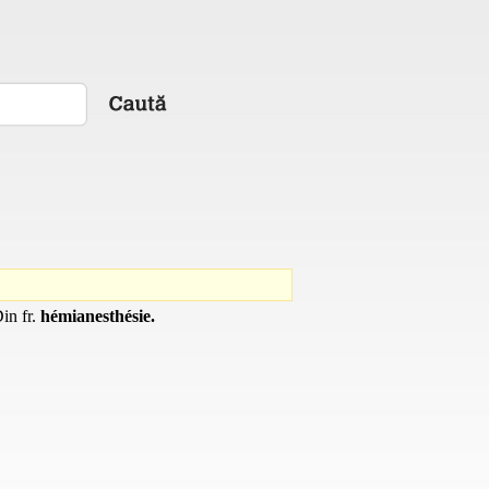
Din
fr.
hémianesthésie.