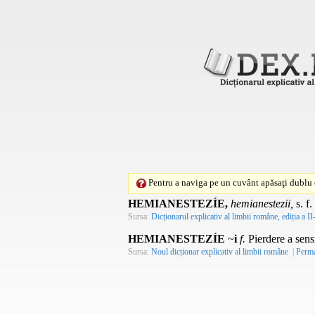
Pentru a naviga pe un cuvânt apăsaţi dublu c
HEMIANESTEZÍE,
hemianestezii,
s. f.
Sursa:
Dicționarul explicativ al limbii române, ediția a II
HEMIANESTEZÍE
~
i
f.
Pierdere a sensi
Sursa:
Noul dicționar explicativ al limbii române
|
Perma