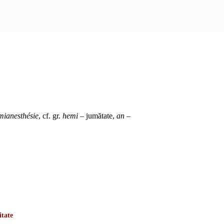
mianesthésie
, cf. gr.
hemi
– jumătate,
an
–
itate