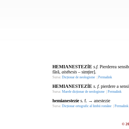
HEMIANESTEZÍE
s.f.
Pierderea sensibi
fără,
aisthesis
– simțire].
Sursa:
Dicționar de neologisme
|
Permalink
HEMIANESTEZÍE
s. f.
pierdere a sensib
Sursa:
Marele dicționar de neologisme
|
Permalink
hemianestezíe
s. f. → anestezie
Sursa:
Dicționar ortografic al limbii române
|
Permalink
© 2